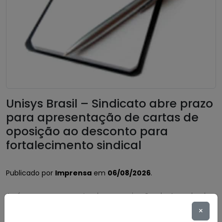
Unisys Brasil – Sindicato abre prazo
para apresentação de cartas de
oposição ao desconto para
fortalecimento sindical
Publicado por
Imprensa
em
06/08/2026
.
Após o encerramento da negociação do Acordo de
Coletivo de Trabalho (ACT) 2026/2028 dos
×
trabalhadores e trabalhadoras da Unisys Brasil, será