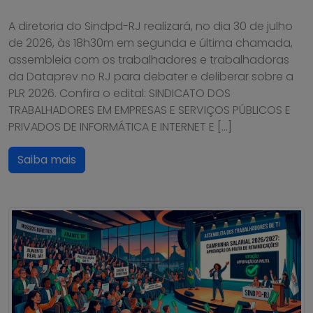
A diretoria do Sindpd-RJ realizará, no dia 30 de julho
de 2026, às 18h30m em segunda e última chamada,
assembleia com os trabalhadores e trabalhadoras
da Dataprev no RJ para debater e deliberar sobre a
PLR 2026. Confira o edital: SINDICATO DOS
TRABALHADORES EM EMPRESAS E SERVIÇOS PÚBLICOS E
PRIVADOS DE INFORMÁTICA E INTERNET E […]
Saiba mais