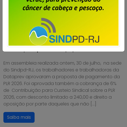
Dataprev: trabalhadores do RJ
aprovam proposta da PLR 2026
Publicado por
Imprensa
em
31/07/2026
.
Em assembleia realizada ontem, 30 de julho, na sede
do Sindpd-RJ, os trabalhadores e trabalhadoras da
Dataprev aprovaram a proposta de pagamento da
PLR 2026. Foi aprovada também a cobrança de 6%
de Contribuição para Custeio Sindical sobre a PLR
2026, com desconto limitado a 240,00 e direito a
oposição por parte daqueles que não […]
Saiba mais