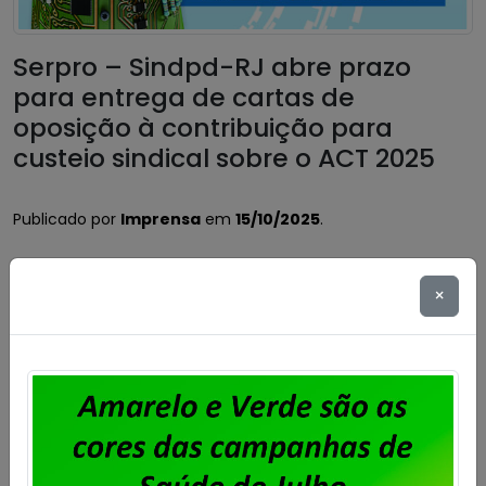
Serpro – Sindpd-RJ abre prazo
para entrega de cartas de
oposição à contribuição para
custeio sindical sobre o ACT 2025
Publicado por
Imprensa
em
15/10/2025
.
O Acordo Coletivo de Trabalho2025/2027 do Serpro
prevê, na cláusula 69ª, o desconto de percentual
×
acordado em assembleia para Fortalecimento
Sindical. O montante fica limitado ao valor
correspondente a meio salário/dia do empregado.
No caso do Sindpd-RJ, ficou estipulado em
assembleia realizada no dia 30 de janeiro de 2025
que o percentual a ser descontado […]