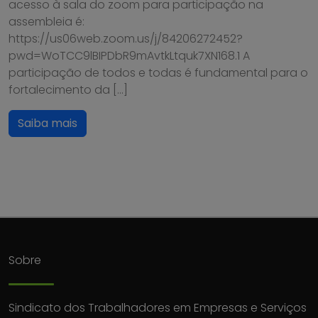
acesso à sala do zoom para participação na
assembleia é:
https://us06web.zoom.us/j/84206272452?
pwd=WoTCC9lBIPDbR9mAvtkLtquk7XN168.1 A
participação de todos e todas é fundamental para o
fortalecimento da […]
Saiba mais
Sobre
Sindicato dos Trabalhadores em Empresas e Serviços