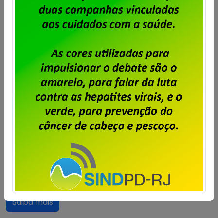
Dataprev – Assembleia para tratar
da PLR 2026
Publicado por
Imprensa
em
27/07/2026
.
A diretoria do Sindpd-RJ realizará, no dia 30 de julho
de 2026, às 18h30m em segunda e última chamada,
assembleia com os trabalhadores e trabalhadoras
da Dataprev no RJ para debater e deliberar sobre a
PLR 2026. Confira o edital: SINDICATO DOS
TRABALHADORES EM EMPRESAS E SERVIÇOS PÚBLICOS E
PRIVADOS DE INFORMÁTICA E INTERNET E […]
Saiba mais