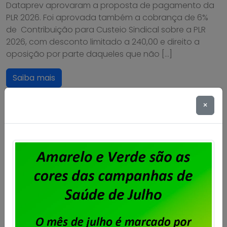
Dataprev aprovaram a proposta de pagamento da
PLR 2026. Foi aprovada também a cobrança de 6%
de Contribuição para Custeio Sindical sobre a PLR
2026, com desconto limitado a 240,00 e direito a
oposição por parte daqueles que não […]
Saiba mais
×