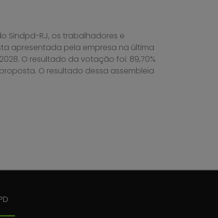
 do Sindpd-RJ, os trabalhadores e
sta apresentada pela empresa na última
28. O resultado da votação foi: 89,70%
à proposta. O resultado dessa assembleia
PD