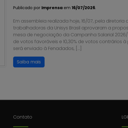
Publicado por
Imprensa
em
16/07/2026
.
Em assembleia realizada hoje, 16/07, pela diretoria
trabalhadoras da Unisys Brasil aprovaram a propo
mesa de negociação da Campanha Salarial 2026/20
de votos favoráveis e 10,30% de votos contrários 
será enviado à Fenadados, […]
Saiba mais
Contato
LG