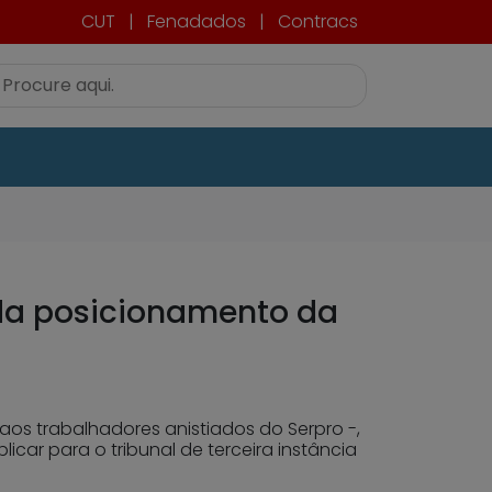
CUT
|
Fenadados
|
Contracs
da posicionamento da
s aos trabalhadores anistiados do Serpro -,
icar para o tribunal de terceira instância