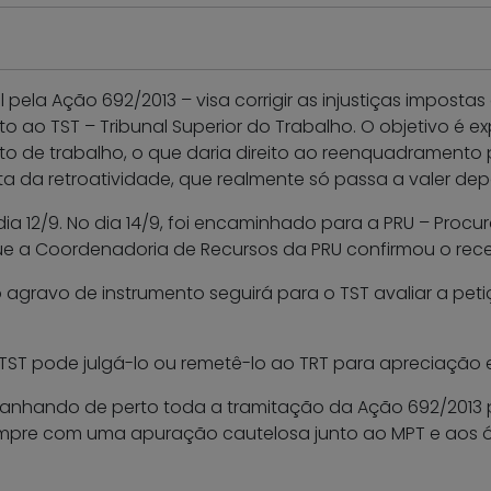
l pela Ação 692/2013 – visa corrigir as injustiças imposta
ao TST – Tribunal Superior do Trabalho. O objetivo é expl
to de trabalho, o que daria direito ao reenquadramento
ta da retroatividade, que realmente só passa a valer dep
dia 12/9. No dia 14/9, foi encaminhado para a PRU – Procu
 que a Coordenadoria de Recursos da PRU confirmou o re
gravo de instrumento seguirá para o TST avaliar a petiç
 TST pode julgá-lo ou remetê-lo ao TRT para apreciação 
hando de perto toda a tramitação da Ação 692/2013 p
mpre com uma apuração cautelosa junto ao MPT e aos ór