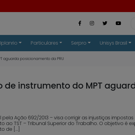
Iplanrio
Particulares
Serpro
Unisys Brasil
MPT aguarda posicionamento da PRU
o de instrumento do MPT aguar
l pela Ação 692/2013 – visa corrigir as injustiças imposta
ao TST – Tribunal Superior do Trabalho. O objetivo é expl
to de […]