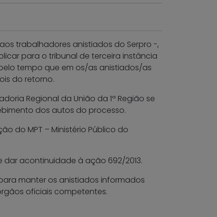
s aos trabalhadores anistiados do Serpro -,
icar para o tribunal de terceira instância
 pelo tempo que em os/as anistiados/as
ois do retorno.
radoria Regional da União da 1ª Região se
cebimento dos autos do processo.
ão do MPT – Ministério Público do
e dar acontinuidade à ação 692/2013.
ara manter os anistiados informados
gãos oficiais competentes.