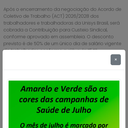
Após o encerramento da negociação do Acordo de
Coletivo de Trabalho (ACT) 2026/2028 dos
trabalhadores e trabalhadoras da Unisys Brasil, será
cobrada a Contribuição para Custeio Sindical,
conforme aprovado em assembleia. O desconto
previsto é de 50% de um único dia de salário vigente
do trabalhador, conforme a cláusula “54ª –
Contribuição Para Custeio Sindical” […]
×
Saiba mais