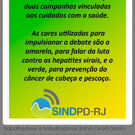
Unisys Brasil – Proposta da
empresa é aprovada e campanha
salarial é encerrada
Publicado por
Imprensa
em
23/07/2026
.
A Campanha Salarial 2026/2028 dos trabalhadores e
trabalhadoras da Unisys Brasil está encerrada, com a
aprovação, em assembleias realizadas pelos
estados, da proposta apresentada pela empresa.
Confira os estados que aprovaram a proposta,
através de assembleias realizadas com os
trabalhadores e trabalhadoras: Bahia Ceará Distrito