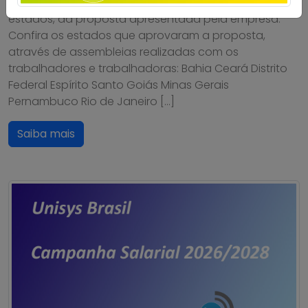
aprovação, em assembleias realizadas pelos
estados, da proposta apresentada pela empresa.
Confira os estados que aprovaram a proposta,
através de assembleias realizadas com os
trabalhadores e trabalhadoras: Bahia Ceará Distrito
Federal Espírito Santo Goiás Minas Gerais
Pernambuco Rio de Janeiro […]
Saiba mais