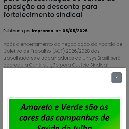
oposição ao desconto para
fortalecimento sindical
Publicado por
Imprensa
em
06/08/2026
.
Após o encerramento da negociação do Acordo de
Coletivo de Trabalho (ACT) 2026/2028 dos
trabalhadores e trabalhadoras da Unisys Brasil, será
cobrada a Contribuição para Custeio Sindical,
conforme aprovado em assembleia. O desconto
×
previsto é de 50% de um único dia de salário vigente
do trabalhador, conforme a cláusula “54ª –
Contribuição Para Custeio Sindical” […]
Saiba mais