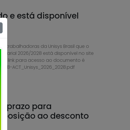
do e está disponível
 e trabalhadoras da Unisys Brasil que o
alarial 2026/2028 está disponível no site
. O link para acesso ao documento é
/08/18-ACT_Unisys_2026_2028.pdf
re prazo para
oposição ao desconto
l