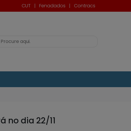
CUT
|
Fenadados
|
Contracs
 no dia 22/11