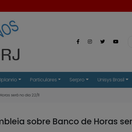
Iplanrio
Particulares
Serpro
Unisys Brasil
oras será no dia 22/11
leia sobre Banco de Horas será