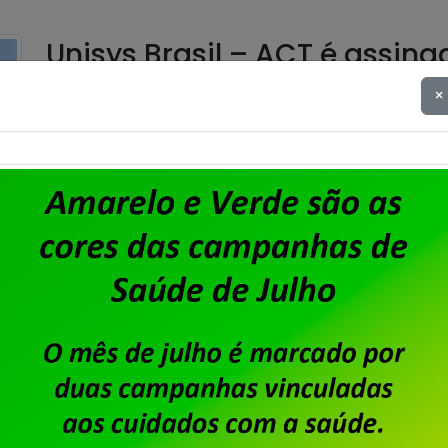
Unisys Brasil – ACT é assina
×
Publicado por
Imprensa
em
06/08/2026
.
A diretoria do Sindpd-RJ informa aos trabalhadores
Acordo Coletivo de Trabalho relativo à Campanha S
do sindicato, para conhecimento de todos e todas
https://sindpdrj.org.br/wp-content/uploads/2026
Saiba mais
Unisys Brasil – Sindicato ab
apresentação de cartas de 
para fortalecimento sindica