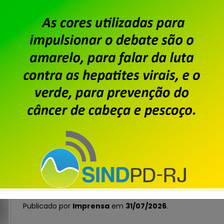
Publicado por
Imprensa
em
06/08/2026
.
Após o encerramento da negociação do Acordo de
dos trabalhadores e trabalhadoras da Unisys Brasi
Custeio Sindical, conforme aprovado em assemble
único dia de salário vigente do trabalhador, confo
Custeio Sindical” […]
Saiba mais
Dataprev: trabalhadores do
da PLR 2026
Publicado por
Imprensa
em
31/07/2026
.