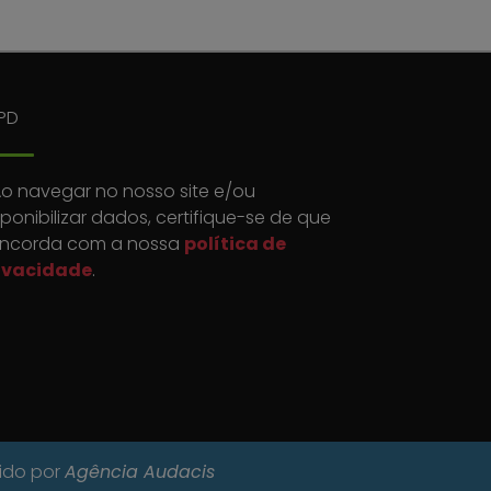
PD
o navegar no nosso site e/ou
sponibilizar dados, certifique-se de que
ncorda com a nossa
política de
ivacidade
.
vido por
Agência Audacis