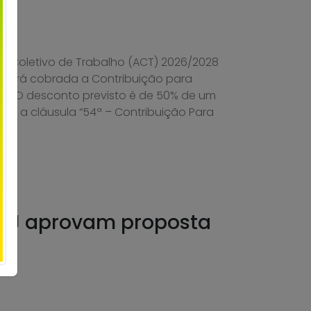
 Coletivo de Trabalho (ACT) 2026/2028
l, será cobrada a Contribuição para
ia. O desconto previsto é de 50% de um
rme a cláusula “54ª – Contribuição Para
 RJ aprovam proposta