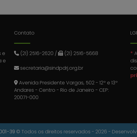
Contato
LG
 e
(21) 2516-2620
/
(21) 2516-5668
*
A
a e
di
secretaria@sindpdrj.org.br
co
pr
Avenida Presidente Vargas, 502 - 12º e 13º
Andares - Centro - Rio de Janeiro - CEP:
20071-000
0001-39
© Todos os direitos reservados - 2026 - Desenvol