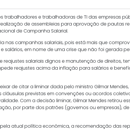
s trabalhadores e trabalhadoras de TI das empresas públ
 realização de assembleias para aprovação de pautas reg
acional de Campanha Salarial.
a nas campanhas salariais, pois está mais que comprov
s e salários, em nome de uma crise que não foi gerada pe
 reajustes salariais dignos e manutenção de direitos, t
impede reajustes acima da inflação para salários e ben
xar de citar a liminar dada pelo ministro Gilmar Mendes,
s cláusulas previstas em convenções ou acordos coletivo
lidade. Com a decisão liminar, Gilmar Mendes retirou ess
ação, por parte dos patrões (governos ou empresas), de
pela atual política econômica, a recomendação das re