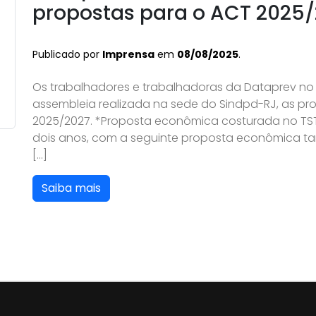
propostas para o ACT 2025/
Publicado por
Imprensa
em
08/08/2025
.
Os trabalhadores e trabalhadoras da Dataprev no
assembleia realizada na sede do Sindpd-RJ, as pro
2025/2027. *Proposta econômica costurada no TS
dois anos, com a seguinte proposta econômica tan
[…]
Saiba mais