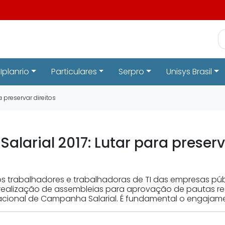
Iplanrio
Particulares
Serpro
Unisys Brasil
 preservar direitos
arial 2017: Lutar para preserva
s trabalhadores e trabalhadoras de TI das empresas públ
 realização de assembleias para aprovação de pautas reg
acional de Campanha Salarial. É fundamental o engajame