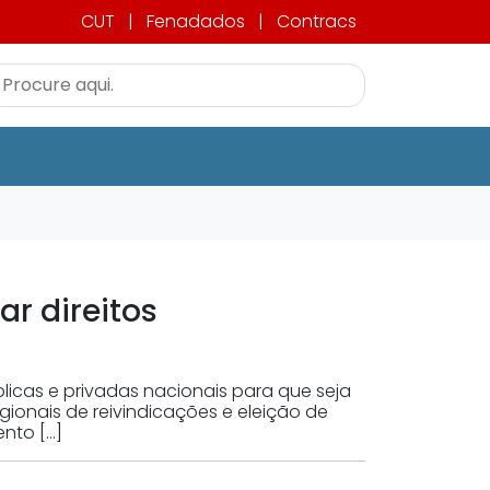
CUT
|
Fenadados
|
Contracs
r direitos
icas e privadas nacionais para que seja
ionais de reivindicações e eleição de
nto […]