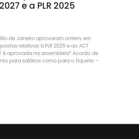
2027 e a PLR 2025
 Rio de Janeiro aprovaram ontem, em
postas relativas à PLR 2025 e ao ACT
T é aprovada na assembleia* Acordo de
to para salários como para o tíquete: –