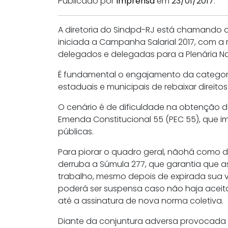
Publicado por
Imprensa
em
23/01/2017
.
A diretoria do Sindpd-RJ está chamando o
iniciada a Campanha Salarial 2017, com a
delegados e delegadas para a Plenária N
É fundamental o engajamento da categori
estaduais e municipais de rebaixar direito
O cenário é de dificuldade na obtenção de
Emenda Constitucional 55 (PEC 55), que 
públicas.
Para piorar o quadro geral, nãohá como dei
derruba a Súmula 277, que garantia que a
trabalho, mesmo depois de expirada sua va
poderá ser suspensa caso não haja aceit
até a assinatura de nova norma coletiva.
Diante da conjuntura adversa provocada 