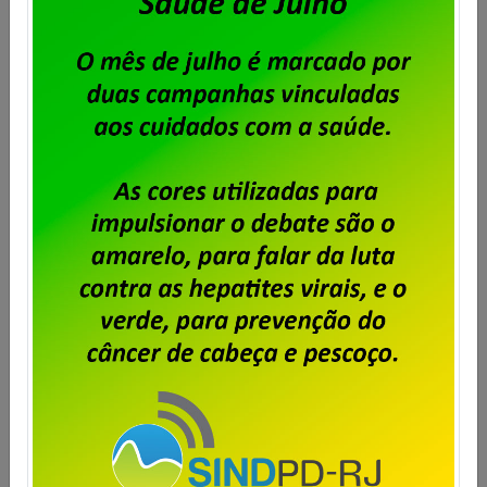
Serpro – assembleia para deliberar
greve por tempo indeterminado
Publicado por
Imprensa
em
14/10/2025
.
A diretoria do Sindpd-RJ realizará assembleia com os
trabalhadores e trabalhadoras doSerpro no dia 17 de
outubro, às 12 horas, para tratar das demissões
anunciadas pelaempresa. A assembleia será virtual e
o link para acesso à sala
é:https://us06web.zoom.us/j/89973392192?