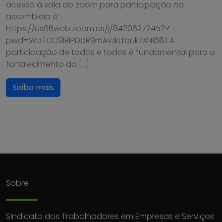
acesso à sala do zoom para participação na
assembleia é:
https://us06web.zoom.us/j/84206272452?
pwd=WoTCC9lBIPDbR9mAvtkLtquk7XN168.1 A
participação de todos e todas é fundamental para o
fortalecimento da […]
Saiba mais
Sobre
Sindicato dos Trabalhadores em Empresas e Serviços