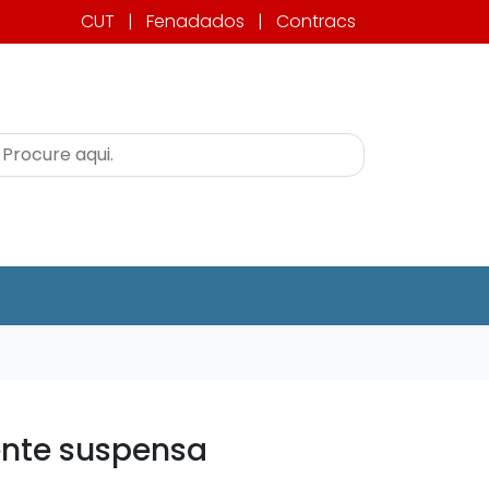
CUT
|
Fenadados
|
Contracs
ente suspensa