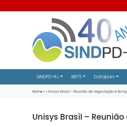
SINDPD-RJ
BBTS
Dataprev
Home
» » Unisys Brasil – Reunião de negociação é te
Unisys Brasil – Reuni