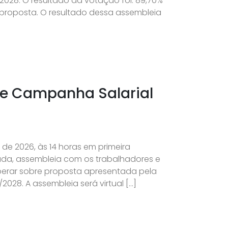
28. O resultado da votação foi: 89,70%
à proposta. O resultado dessa assembleia
 de Campanha Salarial
o de 2026, às 14 horas em primeira
da, assembleia com os trabalhadores e
liberar sobre proposta apresentada pela
028. A assembleia será virtual […]