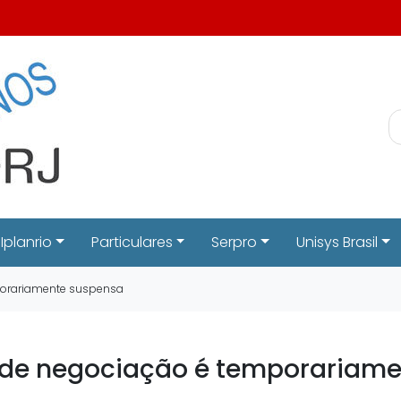
Iplanrio
Particulares
Serpro
Unisys Brasil
mporariamente suspensa
ão de negociação é temporariam