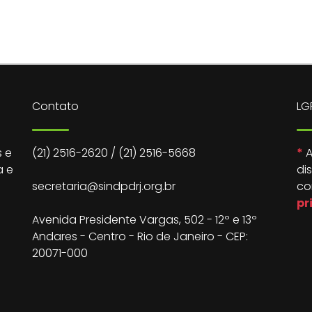
Contato
LG
 e
(21) 2516-2620
/
(21) 2516-5668
*
A
a e
di
secretaria@sindpdrj.org.br
co
pr
Avenida Presidente Vargas, 502 - 12º e 13º
Andares - Centro - Rio de Janeiro - CEP:
20071-000