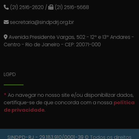
(21) 2516-2620
/
(21) 2516-5668
secretaria@sindpdrj.org.br
Avenida Presidente Vargas, 502 - 12º e 13º Andares -
Centro - Rio de Janeiro - CEP: 20071-000
LGPD
*
Ao navegar no nosso site e/ou disponibilizar dados,
certifique-se de que concorda com a nossa
política
de privacidade
.
SINDPD-RJ
- 29.183.910/0001-39
© Todos os direitos