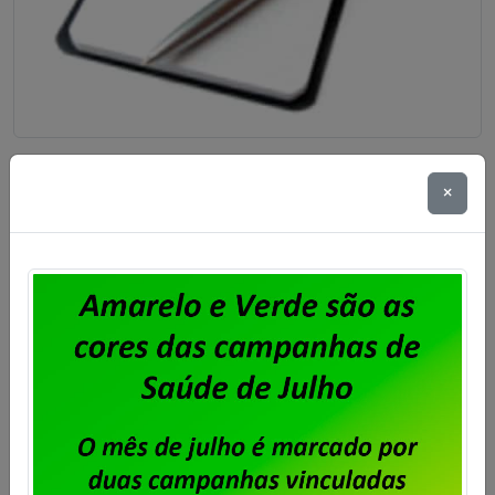
Unisys Brasil – Sindicato abre prazo
×
para apresentação de cartas de
oposição ao desconto para
fortalecimento sindical
Publicado por
Imprensa
em
06/08/2026
.
Após o encerramento da negociação do Acordo de
Coletivo de Trabalho (ACT) 2026/2028 dos
trabalhadores e trabalhadoras da Unisys Brasil, será
cobrada a Contribuição para Custeio Sindical,
conforme aprovado em assembleia. O desconto