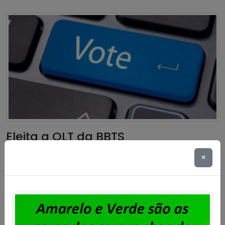
Eleita a OLT da BBTS
×
Publicado por
Imprensa
em
06/11/2024
.
Foi eleita a Organização por Local de Trabalho dos
trabalhadores e trabalhadoras da BBTS. A votação
ocorreu nos dias 4 e 5 de novembro, conforme edital
publicado no site do Sindicato. A chapa Força e