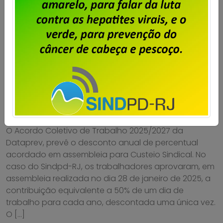
Dataprev – Sindpd-RJ abre prazo
para entrega de cartas de
oposição à contribuição para
custeio sindical sobre o ACT
2025/2027
Publicado por
Imprensa
em
29/08/2025
.
O Acordo Coletivo de Trabalho 2025/2027 da
Dataprev, prevê o desconto anual de percentual
acordado em assembleia para Custeio Sindical. No
caso do Sindpd-RJ, os trabalhadores aprovaram, em
assembleia realizada no dia 28 de janeiro de 2025, a
contribuição equivalente a 50% de um dia de
trabalho para cada ano, descontada uma única vez.
O […]