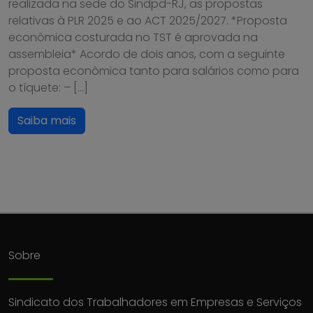
realizada na sede do Sindpd-RJ, as propostas
relativas à PLR 2025 e ao ACT 2025/2027. *Proposta
econômica costurada no TST é aprovada na
assembleia* Acordo de dois anos, com a seguinte
proposta econômica tanto para salários como para
o tíquete: – […]
Saiba mais
Sobre
Sindicato dos Trabalhadores em Empresas e Serviços