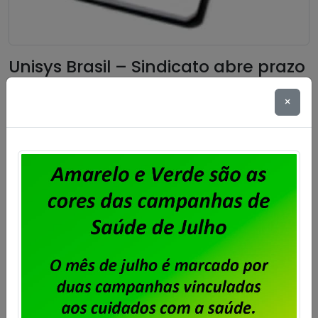
Unisys Brasil – Sindicato abre prazo
para apresentação de cartas de
×
oposição ao desconto para
fortalecimento sindical
Publicado por
Imprensa
em
06/08/2026
.
Após o encerramento da negociação do Acordo de
Coletivo de Trabalho (ACT) 2026/2028 dos
trabalhadores e trabalhadoras da Unisys Brasil, será
cobrada a Contribuição para Custeio Sindical,
conforme aprovado em assembleia. O desconto
previsto é de 50% de um único dia de salário vigente
do trabalhador, conforme a cláusula “54ª –