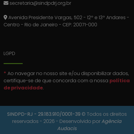
secretaria@sindpdrj.org.br
Avenida Presidente Vargas, 502 - 12º e 13º Andares -
Centro - Rio de Janeiro - CEP: 20071-000
LGPD
*
Ao navegar no nosso site e/ou disponibilizar dados,
certifique-se de que concorda com a nossa
política
de privacidade
.
SINDPD-RJ
- 29.183.910/0001-39
© Todos os direitos
reservados - 2026 - Desenvolvido por
Agência
Audacis