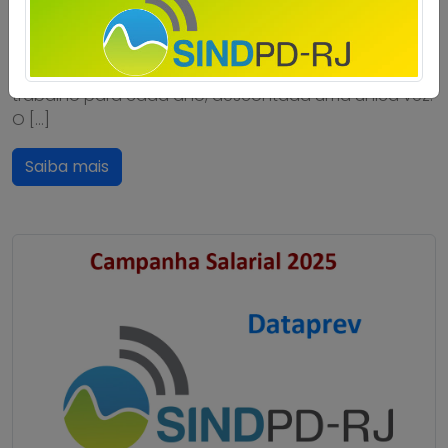
caso do Sindpd-RJ, os trabalhadores aprovaram, em
assembleia realizada no dia 28 de janeiro de 2025, a
contribuição equivalente a 50% de um dia de
trabalho para cada ano, descontada uma única vez.
O […]
Saiba mais