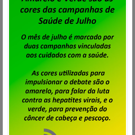
Dataprev – Sindpd-RJ abre prazo
para entrega de cartas de
oposição à contribuição para
custeio sindical sobre o ACT
2025/2027
Publicado por
Imprensa
em
29/08/2025
.
O Acordo Coletivo de Trabalho 2025/2027 da
Dataprev, prevê o desconto anual de percentual
acordado em assembleia para Custeio Sindical. No