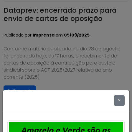
Dataprev: encerrado prazo para
envio de cartas de oposição
Publicado por
Imprensa
em
05/09/2025
.
Conforme matéria publicada no dia 28 de agosto,
foi encerrado hoje, às 17 horas, o recebimento de
cartas de oposição à contribuição para custeio
sindical sobre o ACT 2025/2027 relativa ao ano
corrente (2025).
Saiba mais
×