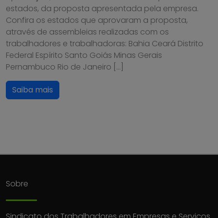
estados, da proposta apresentada pela empresa.
Confira os estados que aprovaram a proposta,
através de assembleias realizadas com os
trabalhadores e trabalhadoras: Bahia Ceará Distrito
Federal Espírito Santo Goiás Minas Gerais
Pernambuco Rio de Janeiro […]
Saiba mais
Sobre
Sindicato dos Trabalhadores em Empresas e Serviços