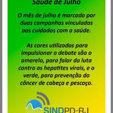
aprovam proposta da PLR 2026
Publicado por
Imprensa
em
31/07/2026
.
Em assembleia realizada ontem, 30 de julho, na sede
do Sindpd-RJ, os trabalhadores e trabalhadoras da
Dataprev aprovaram a proposta de pagamento da
PLR 2026. Foi aprovada também a cobrança de 6%
de Contribuição para Custeio Sindical sobre a PLR
2026, com desconto limitado a 240,00 e direito a
oposição por parte daqueles que não […]
Saiba mais