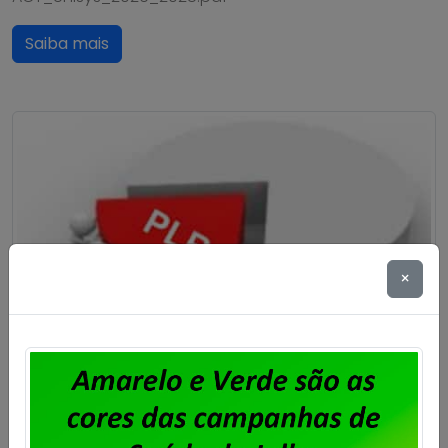
Saiba mais
×
Dataprev: trabalhadores do RJ