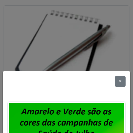
×
Unisys Brasil – Sindicato abre prazo
para apresentação de cartas de
oposição ao desconto para
fortalecimento sindical