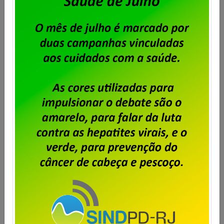
Publicado por
Imprensa
em
06/08/2026
.
Após o encerramento da negociação do Acordo de
Coletivo de Trabalho (ACT) 2026/2028 dos
trabalhadores e trabalhadoras da Unisys Brasil, será
cobrada a Contribuição para Custeio Sindical,
conforme aprovado em assembleia. O desconto
previsto é de 50% de um único dia de salário vigente
do trabalhador, conforme a cláusula “54ª –
Contribuição Para Custeio Sindical” […]
Saiba mais