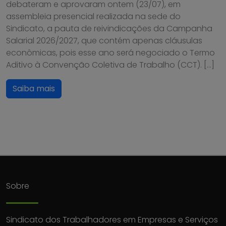
debateram e aprovaram ontem (23/07), em
assembleia presencial realizada na sede do
Sindicato, a pauta de reivindicações da Campanha
Salarial 2026/2027, que contém apenas cláusulas
econômicas, pois esse ano será negociado o Termo
Aditivo à Convenção Coletiva de Trabalho (CCT). […]
Saiba mais
Sobre
Sindicato dos Trabalhadores em Empresas e Serviços