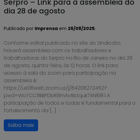
Serpro – Link para a assembleia do
dia 28 de agosto
Publicado por
Imprensa
em
26/08/2025
.
Conforme edital publicado no site do Sindicato,
haverá assembleia com os trabalhadores e
trabalhadoras do Serpro no Rio de Janeiro no dia 28
de agosto, quinta-feira, às 12 horas. O link para
acesso à sala do zoom para participação na
assembleia é:
https://us06web.zoom.us/j/84206272452?
pwd=WoTCC9lBIPDbR9mAvtkLtquk7XN168.1 A
participação de todos e todas é fundamental para o
fortalecimento da […]
Saiba mais