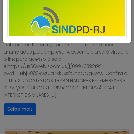
Publicado por
Imprensa
em
14/10/2025
.
A diretoria do Sindpd-RJ realizará assembleia com os
trabalhadores e trabalhadoras doSerpro no dia 17 de
outubro, às 12 horas, para tratar das demissões
anunciadas pelaempresa. A assembleia será virtual e
o link para acesso à sala
é:https://us06web.zoom.us/j/89973392192?
pwd=JNhj5882Bwz5airSiOxs2CndOOgvWW.1Confira o
edital SINDICATO DOS TRABALHADORES EM EMPRESAS E
SERVIÇOSPÚBLICOS E PRIVADOS DE INFORMÁTICA E
INTERNET E SIMILARES […]
Saiba mais