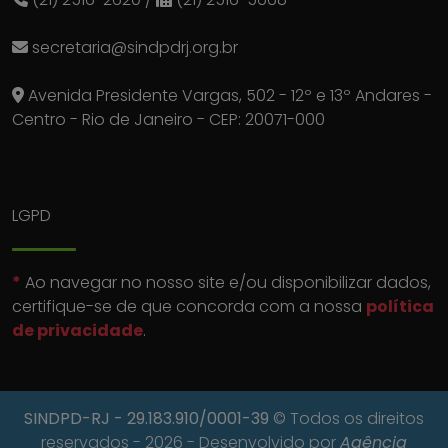
secretaria@sindpdrj.org.br
Avenida Presidente Vargas, 502 - 12º e 13º Andares -
Centro - Rio de Janeiro - CEP: 20071-000
LGPD
*
Ao navegar no nosso site e/ou disponibilizar dados,
certifique-se de que concorda com a nossa
política
de privacidade
.
SINDPD-RJ
- 29.183.910/0001-39
© Todos os direitos
reservados - 2026 - Desenvolvido por
Agência