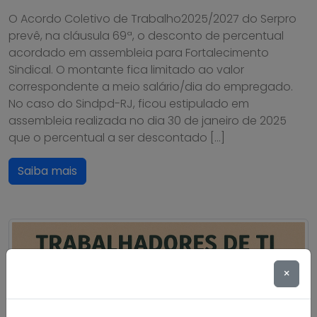
O Acordo Coletivo de Trabalho2025/2027 do Serpro
prevê, na cláusula 69ª, o desconto de percentual
acordado em assembleia para Fortalecimento
Sindical. O montante fica limitado ao valor
correspondente a meio salário/dia do empregado.
No caso do Sindpd-RJ, ficou estipulado em
assembleia realizada no dia 30 de janeiro de 2025
que o percentual a ser descontado […]
Saiba mais
×