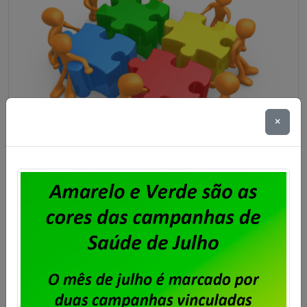
×
Dataprev – Assembleia para tratar
da PLR 2026
Publicado por
Imprensa
em
27/07/2026
.
A diretoria do Sindpd-RJ realizará, no dia 30 de julho
de 2026, às 18h30m em segunda e última chamada,
assembleia com os trabalhadores e trabalhadoras