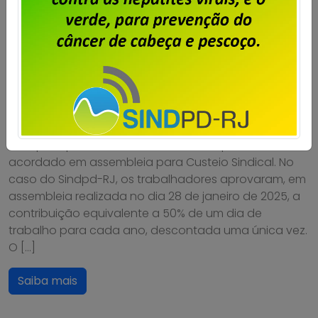
oposição à contribuição para
custeio sindical sobre o ACT
2025/2027
Publicado por
Imprensa
em
29/08/2025
.
O Acordo Coletivo de Trabalho 2025/2027 da
Dataprev, prevê o desconto anual de percentual
acordado em assembleia para Custeio Sindical. No
caso do Sindpd-RJ, os trabalhadores aprovaram, em
assembleia realizada no dia 28 de janeiro de 2025, a
contribuição equivalente a 50% de um dia de
trabalho para cada ano, descontada uma única vez.
O […]
Saiba mais