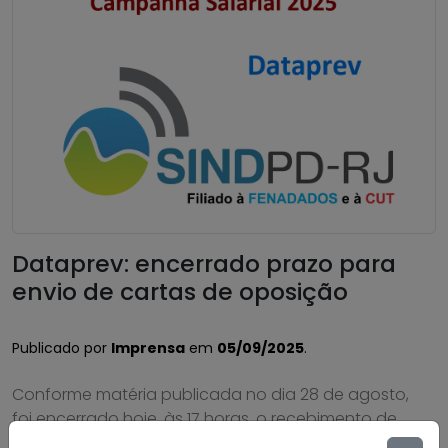
Dataprev: encerrado prazo para
envio de cartas de oposição
Publicado por
Imprensa
em
05/09/2025
.
Conforme matéria publicada no dia 28 de agosto,
foi encerrado hoje, às 17 horas, o recebimento de
cartas de oposição à contribuição para custeio