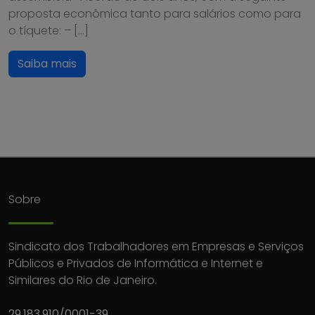
proposta econômica tanto para salários como para
o tíquete: – […]
Saiba mais
Sobre
Sindicato dos Trabalhadores em Empresas e Serviços
Públicos e Privados de Informática e Internet e
Similares do Rio de Janeiro.
29.183.910/0001-39