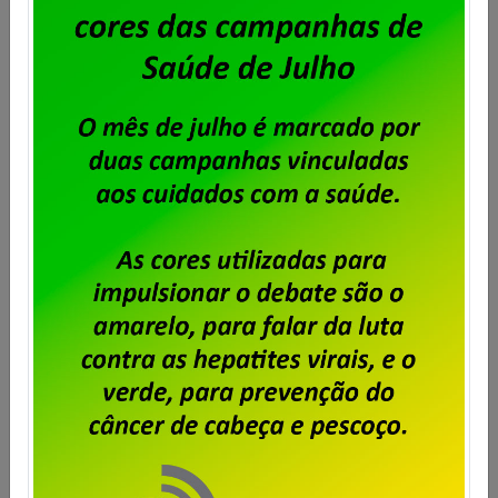
Unisys Brasil – Sindicato abre prazo
para apresentação de cartas de
oposição ao desconto para
fortalecimento sindical
Publicado por
Imprensa
em
06/08/2026
.
Após o encerramento da negociação do Acordo de
Coletivo de Trabalho (ACT) 2026/2028 dos
trabalhadores e trabalhadoras da Unisys Brasil, será
cobrada a Contribuição para Custeio Sindical,
conforme aprovado em assembleia. O desconto
previsto é de 50% de um único dia de salário vigente
do trabalhador, conforme a cláusula “54ª –
Contribuição Para Custeio Sindical” […]
Saiba mais