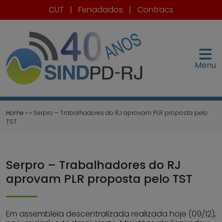
CUT
|
Fenadados
|
Contracs
Menu
Home
» » Serpro – Trabalhadores do RJ aprovam PLR proposta pelo
TST
Serpro – Trabalhadores do RJ
aprovam PLR proposta pelo TST
Em assembleia descentralizada realizada hoje (09/12),