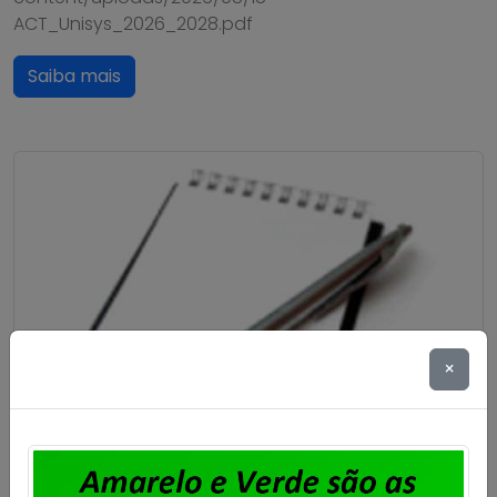
ACT_Unisys_2026_2028.pdf
Saiba mais
×