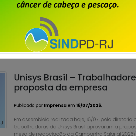
A Campanha Salarial 2026/2028 dos trabalhadores e
encerrada, com a aprovação, em assembleias real
apresentada pela empresa. Confira os estados qu
assembleias realizadas com os trabalhadores e tra
Espírito Santo Goiás Minas Gerais Pernambuco Rio d
Saiba mais
Unisys Brasil – Trabalhador
proposta da empresa
Publicado por
Imprensa
em
16/07/2026
.
Em assembleia realizada hoje, 16/07, pela diretoria
trabalhadoras da Unisys Brasil aprovaram a propo
mesa de negociação da Campanha Salarial 2026/20