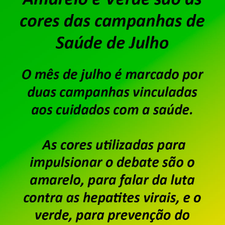
Publicado por
Imprensa
em
06/08/2026
.
Após o encerramento da negociação do Acordo de
dos trabalhadores e trabalhadoras da Unisys Brasi
Custeio Sindical, conforme aprovado em assemble
único dia de salário vigente do trabalhador, confo
Custeio Sindical” […]
Saiba mais
Unisys Brasil – Proposta da
campanha salarial é encer
Publicado por
Imprensa
em
23/07/2026
.