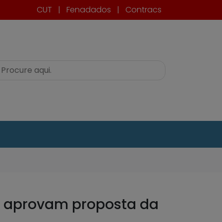
CUT
|
Fenadados
|
Contracs
RJ aprovam proposta da