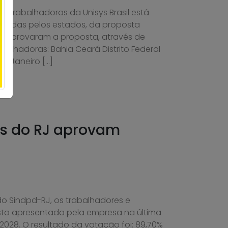
 trabalhadoras da Unisys Brasil está
izadas pelos estados, da proposta
e aprovaram a proposta, através de
balhadoras: Bahia Ceará Distrito Federal
e Janeiro […]
es do RJ aprovam
 do Sindpd-RJ, os trabalhadores e
sta apresentada pela empresa na última
28. O resultado da votação foi: 89,70%