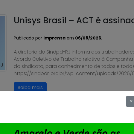
Unisys Brasil – ACT é assina
Publicado por
Imprensa
em
06/08/2026
.
A diretoria do Sindpd-RJ informa aos trabalhadores
Acordo Coletivo de Trabalho relativo à Campanha S
do sindicato, para conhecimento de todos e todas
https://sindpdrj.org.br/wp-content/uploads/2026
Saiba mais
×
Unisys Brasil – Sindicato ab
apresentação de cartas de 
para fortalecimento sindica