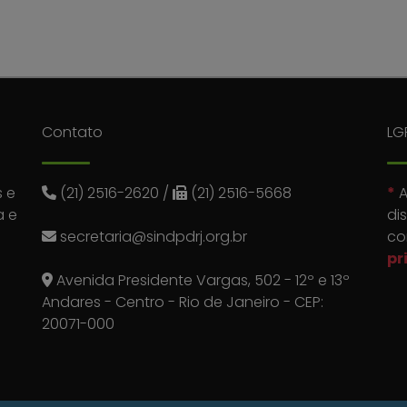
Contato
LG
 e
(21) 2516-2620
/
(21) 2516-5668
*
A
a e
di
secretaria@sindpdrj.org.br
co
pr
Avenida Presidente Vargas, 502 - 12º e 13º
Andares - Centro - Rio de Janeiro - CEP:
20071-000