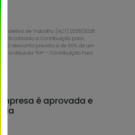
 Coletivo de Trabalho (ACT) 2026/2028
l, será cobrada a Contribuição para
ia. O desconto previsto é de 50% de um
rme a cláusula “54ª – Contribuição Para
 empresa é aprovada e
rada