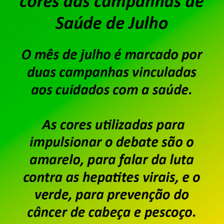
Publicado por
Imprensa
em
01/05/2026
.
O Acordo Coletivo de Trabalho 2025/2027 da Data
acordado em assembleia para Custeio Sindical. No
trabalhadores e trabalhadoras a reposição salari
índice da inflação mais 1% de ganho real. No caso
aprovaram, em assembleia […]
Saiba mais
Dataprev: encerrado prazo p
oposição
Publicado por
Imprensa
em
05/09/2025
.
Conforme matéria publicada no dia 28 de agosto, f