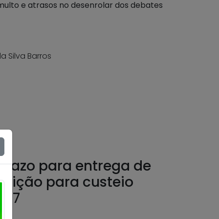
umulto e atrasos no desenrolar dos debates
a Silva Barros
prazo para entrega de
buição para custeio
027