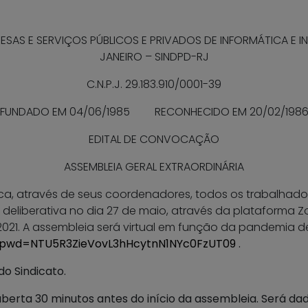
AS E SERVIÇOS PÚBLICOS E PRIVADOS DE INFORMÁTICA E IN
JANEIRO – SINDPD-RJ
C.N.P.J. 29.183.910/0001-39
FUNDADO EM 04/06/1985 RECONHECIDO EM 20/02/198
EDITAL DE CONVOCAÇÃO
ASSEMBLEIA GERAL EXTRAORDINÁRIA
ca, através de seus coordenadores, todos os trabalhad
deliberativa no dia 27 de maio, através da plataforma Zoo
021. A assembleia será virtual em função da pandemia de
7?pwd=NTU5R3ZieVovL3hHcytnN1NYc0FzUT09
.
o Sindicato.
berta 30 minutos antes do início da assembleia. Será da