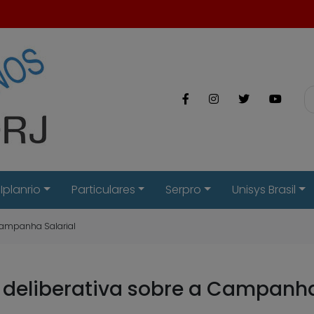
Iplanrio
Particulares
Serpro
Unisys Brasil
 Campanha Salarial
deliberativa sobre a Campanha