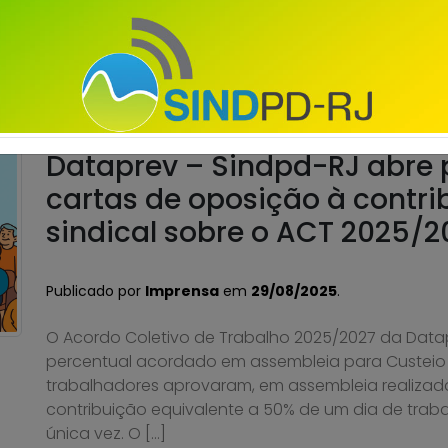
recebimento de cartas de oposição à contribuição 
2025/2027 relativa ao ano corrente (2025).
Saiba mais
Dataprev – Sindpd-RJ abre 
cartas de oposição à contri
sindical sobre o ACT 2025/2
Publicado por
Imprensa
em
29/08/2025
.
O Acordo Coletivo de Trabalho 2025/2027 da Data
percentual acordado em assembleia para Custeio S
trabalhadores aprovaram, em assembleia realizada 
contribuição equivalente a 50% de um dia de tra
única vez. O […]