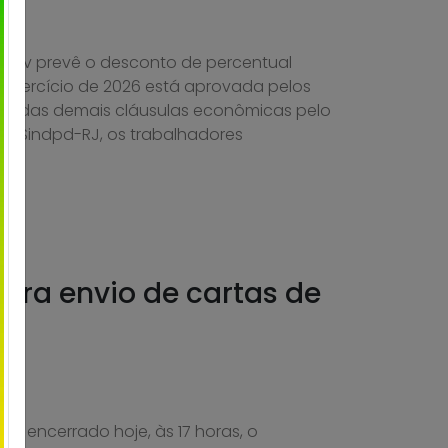
prev prevê o desconto de percentual
 exercício de 2026 está aprovada pelos
al e das demais cláusulas econômicas pelo
 do Sindpd-RJ, os trabalhadores
ara envio de cartas de
oi encerrado hoje, às 17 horas, o