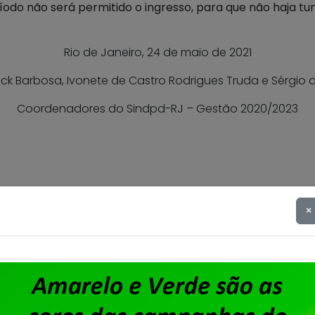
ríodo não será permitido o ingresso, para que não haja t
Rio de Janeiro, 24 de maio de 2021
k Barbosa, Ivonete de Castro Rodrigues Truda e Sérgio d
Coordenadores do Sindpd-RJ – Gestão 2020/2023
×
Dataprev – Sindpd-RJ abre 
cartas de oposição à contri
sindical sobre o ACT 2025/2