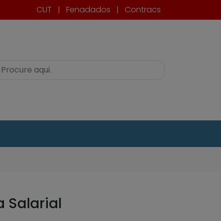
CUT
|
Fenadados
|
Contracs
 Salarial