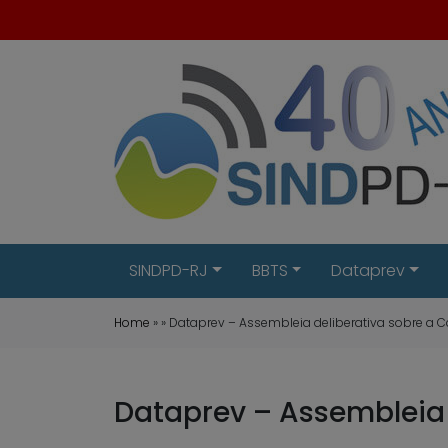
SINDPD-RJ
BBTS
Dataprev
Home
» » Dataprev – Assembleia deliberativa sobre a
Dataprev – Assembleia 