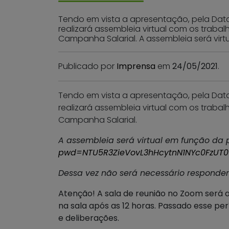
Tendo em vista a apresentação, pela Data
realizará assembleia virtual com os trabal
Campanha Salarial. A assembleia será virt
Publicado por
Imprensa
em
24/05/2021
.
Tendo em vista a apresentação, pela Data
realizará assembleia virtual com os trabal
Campanha Salarial.
A assembleia será virtual em função da p
pwd=NTU5R3ZieVovL3hHcytnN1NYc0FzUT0
Dessa vez não será necessário responder
Atenção! A sala de reunião no Zoom será a
na sala após as 12 horas. Passado esse pe
e deliberações.