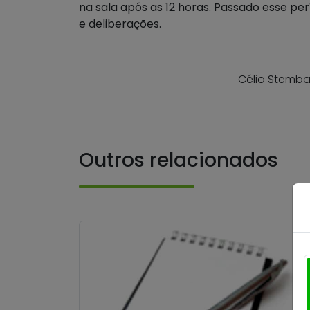
na sala após as 12 horas. Passado esse pe
e deliberações.
Célio Stembac
Outros relacionados