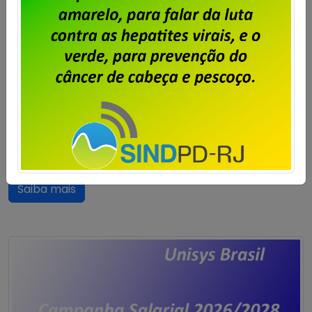
Publicado por
Imprensa
em
16/07/2026
.
Em assembleia realizada hoje, 16/07, pela diretoria do
Sindpd-RJ, os trabalhadores e trabalhadoras da
Unisys Brasil aprovaram a proposta apresentada pela
empresa na última mesa de negociação da
Campanha Salarial 2026/2028. O resultado da
votação foi: 89,70% de votos favoráveis e 10,30% de
votos contrários à proposta. O resultado dessa
assembleia será enviado à Fenadados, […]
Saiba mais