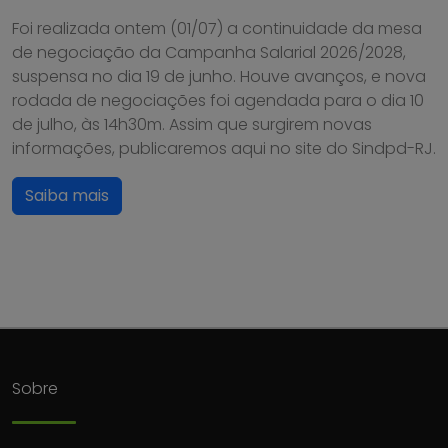
Foi realizada ontem (01/07) a continuidade da mesa
de negociação da Campanha Salarial 2026/2028,
suspensa no dia 19 de junho. Houve avanços, e nova
rodada de negociações foi agendada para o dia 10
de julho, às 14h30m. Assim que surgirem novas
informações, publicaremos aqui no site do Sindpd-RJ.
Saiba mais
Sobre