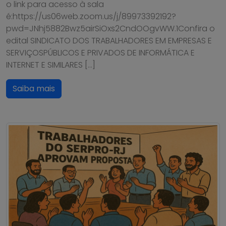
o link para acesso à sala
é:https://us06web.zoom.us/j/89973392192?
pwd=JNhj5882Bwz5airSiOxs2CndOOgvWW.1Confira o
edital SINDICATO DOS TRABALHADORES EM EMPRESAS E
SERVIÇOSPÚBLICOS E PRIVADOS DE INFORMÁTICA E
INTERNET E SIMILARES […]
Saiba mais