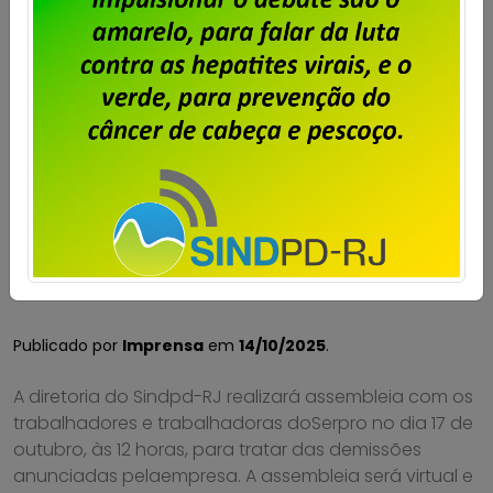
Serpro – assembleia para deliberar
greve por tempo indeterminado
Publicado por
Imprensa
em
14/10/2025
.
A diretoria do Sindpd-RJ realizará assembleia com os
trabalhadores e trabalhadoras doSerpro no dia 17 de
outubro, às 12 horas, para tratar das demissões
anunciadas pelaempresa. A assembleia será virtual e