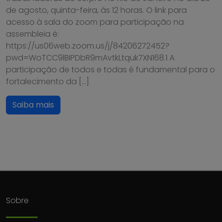
de agosto, quinta-feira, às 12 horas. O link para
acesso à sala do zoom para participação na
assembleia é:
https://us06web.zoom.us/j/84206272452?
pwd=WoTCC9lBIPDbR9mAvtkLtquk7XN168.1 A
participação de todos e todas é fundamental para o
fortalecimento da […]
Saiba mais
Sobre