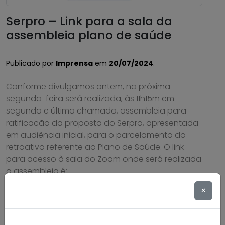
Serpro – Link para a sala da
assembleia plano de saúde
Publicado por
Imprensa
em
20/07/2024
.
Conforme divulgamos ontem, na próxima
segunda-feira será realizada, às 11h15m em
segunda e última chamada, assembleia para
ratificacão da proposta do Serpro, apresentada
em audiência inicial, para o parcelamento do
retroativo referente ao Plano de Saúde. O link
para acesso à sala do Zoom onde será realizada
a assembleia é:
https://us06web.zoom.us/j/84353295855?
×
pwd=oxecidiIAjuuAVbhRpruYzmbGq19Ag.1
Saiba mais