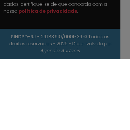
dados, certifique-se de que concorda com a
nossa
política de privacidade
.
SINDPD-RJ
- 29.183.910/0001-39
© Todos os
direitos reservados - 2026 - Desenvolvido por
Agência Audacis