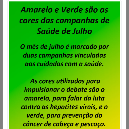
Plano de Saúde: Sindpd-RJ
solicita e Serpro concorda com
limite e prazo maior para
pagamento
Publicado por
Imprensa
em
16/11/2023
.
A diretoria do Sindpd-RJ recebeu hoje, 16 de
novembro, ofício do Serpro no qual a empresa
acata duas solicitações do sindicato: limite de
valor da cobrança mensal e adiamento na data
de início da cobrança do retroativo. Confira o
que diz o e-mail do Serpro: “Em atenção às
solicitações desse Sindicato, conforme constam
nos ofícios […]