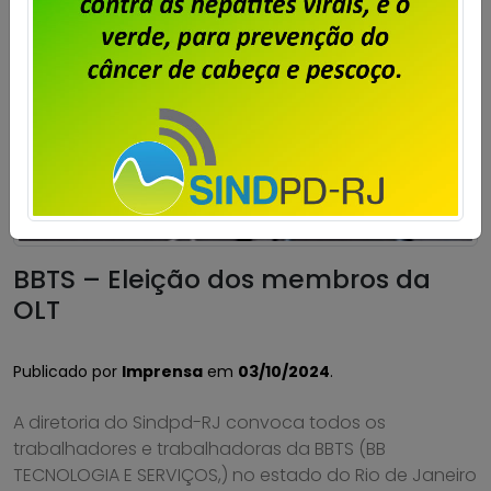
BBTS – Eleição dos membros da
OLT
Publicado por
Imprensa
em
03/10/2024
.
A diretoria do Sindpd-RJ convoca todos os
trabalhadores e trabalhadoras da BBTS (BB
TECNOLOGIA E SERVIÇOS,) no estado do Rio de Janeiro