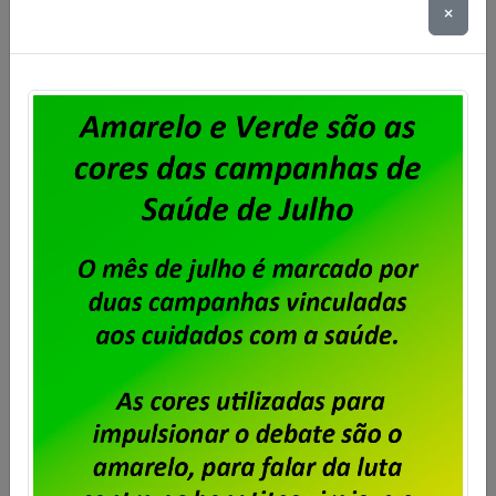
×
Eleita a OLT da BBTS
Publicado por
Imprensa
em
06/11/2024
.
Foi eleita a Organização por Local de Trabalho dos
trabalhadores e trabalhadoras da BBTS. A votação
ocorreu nos dias 4 e 5 de novembro, conforme edital
publicado no site do Sindicato. A chapa Força e
União foi eleita com 94% dos votos para mandato de
dois (dois) anos, com início no dia 12 de novembro […]
Saiba mais