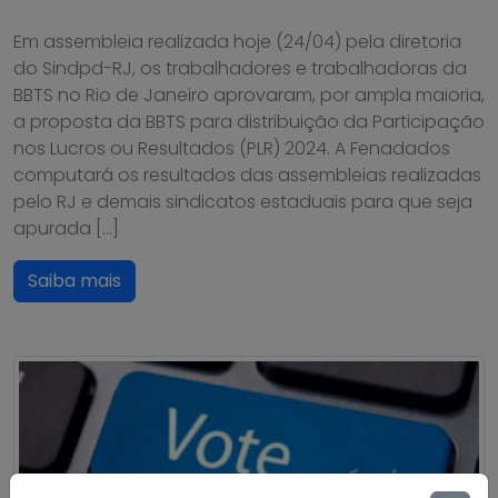
Em assembleia realizada hoje (24/04) pela diretoria
do Sindpd-RJ, os trabalhadores e trabalhadoras da
BBTS no Rio de Janeiro aprovaram, por ampla maioria,
a proposta da BBTS para distribuição da Participação
nos Lucros ou Resultados (PLR) 2024. A Fenadados
computará os resultados das assembleias realizadas
pelo RJ e demais sindicatos estaduais para que seja
apurada […]
Saiba mais