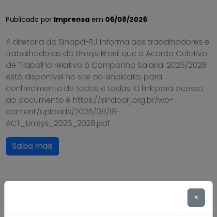
Publicado por
Imprensa
em
06/08/2026
.
A diretoria do Sindpd-RJ informa aos trabalhadores e
trabalhadoras da Unisys Brasil que o Acordo Coletivo
de Trabalho relativo à Campanha Salarial 2026/2028
está disponível no site do sindicato, para
conhecimento de todos e todas. O link para acesso
ao documento é https://sindpdrj.org.br/wp-
content/uploads/2026/08/18-
ACT_Unisys_2026_2028.pdf
Saiba mais
×