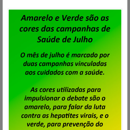
Dataprev: trabalhadores do RJ
aprovam proposta da PLR 2026
Publicado por
Imprensa
em
31/07/2026
.
Em assembleia realizada ontem, 30 de julho, na sede
do Sindpd-RJ, os trabalhadores e trabalhadoras da
Dataprev aprovaram a proposta de pagamento da
PLR 2026. Foi aprovada também a cobrança de 6%