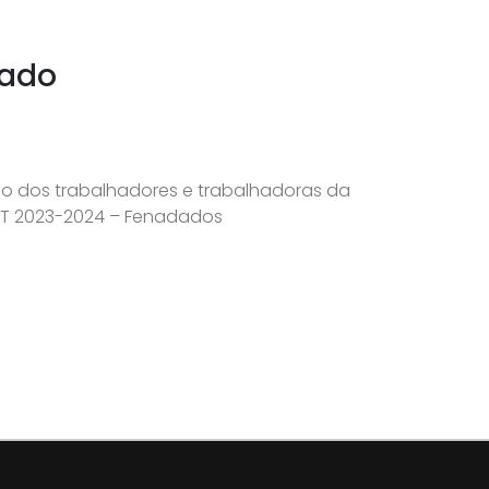
nado
lho dos trabalhadores e trabalhadoras da
CT 2023-2024 – Fenadados