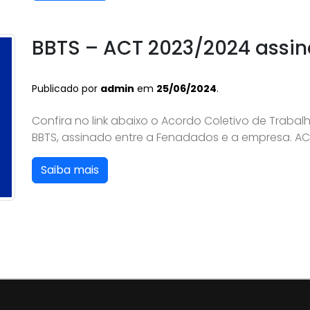
BBTS – ACT 2023/2024 assi
Publicado por
admin
em
25/06/2024
.
Confira no link abaixo o Acordo Coletivo de Traba
BBTS, assinado entre a Fenadados e a empresa. A
Saiba mais