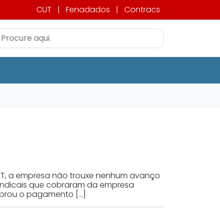
CUT
|
Fenadados
|
Contracs
o TST, a empresa não trouxe nenhum avanço
sindicais que cobraram da empresa
obrou o pagamento […]