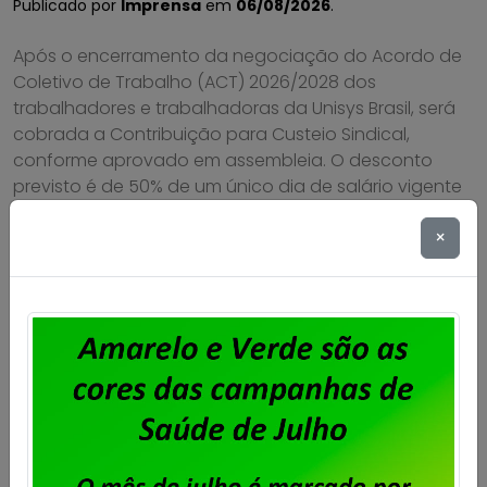
Publicado por
Imprensa
em
06/08/2026
.
Após o encerramento da negociação do Acordo de
Coletivo de Trabalho (ACT) 2026/2028 dos
trabalhadores e trabalhadoras da Unisys Brasil, será
cobrada a Contribuição para Custeio Sindical,
conforme aprovado em assembleia. O desconto
previsto é de 50% de um único dia de salário vigente
do trabalhador, conforme a cláusula “54ª –
×
Contribuição Para Custeio Sindical” […]
Saiba mais