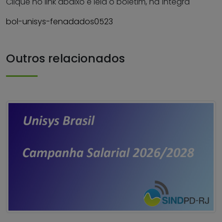
Clique no link abaixo e leia o boletim, na íntegra
bol-unisys-fenadados0523
Outros relacionados