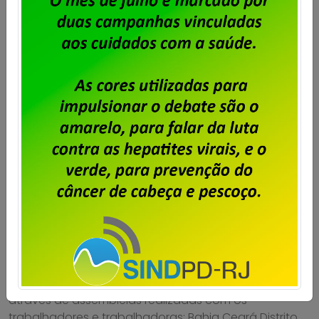
Unisys Brasil – Proposta da
empresa é aprovada e campanha
salarial é encerrada
Publicado por
Imprensa
em
23/07/2026
.
A Campanha Salarial 2026/2028 dos trabalhadores e
trabalhadoras da Unisys Brasil está encerrada, com a
aprovação, em assembleias realizadas pelos
estados, da proposta apresentada pela empresa.
Confira os estados que aprovaram a proposta,
através de assembleias realizadas com os
trabalhadores e trabalhadoras: Bahia Ceará Distrito