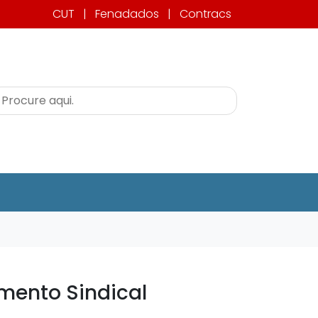
CUT
|
Fenadados
|
Contracs
imento Sindical