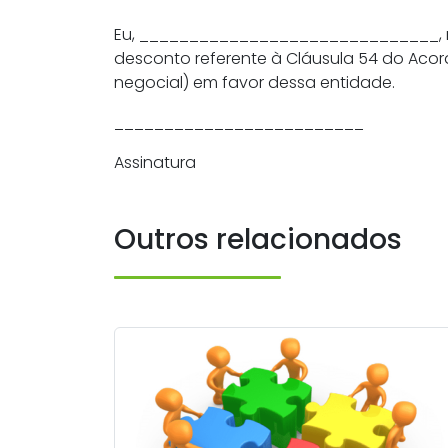
Eu, ______________________________, ma
desconto referente à Cláusula 54 do Acor
negocial) em favor dessa entidade.
_________________________
Assinatura
Outros relacionados