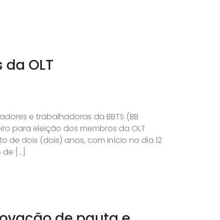
s da OLT
hadores e trabalhadoras da BBTS (BB
eiro para eleição dos membros da OLT
 de dois (dois) anos, com início no dia 12
 de […]
rovação de pauta e