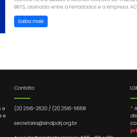
BBTS, assinado entre a Fenadados e a empresa. A
Saiba mais
Contato
LG
 e
(21) 2516-2620
/
(21) 2516-5668
*
A
a e
di
secretaria@sindpdrj.org.br
co
pr