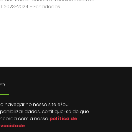
CT 2023-2024 – Fenadados
PD
o navegar no nosso site e/ou
sponibilizar dados, certifique-se de que
ncorda com a nossa
política de
ivacidade
.