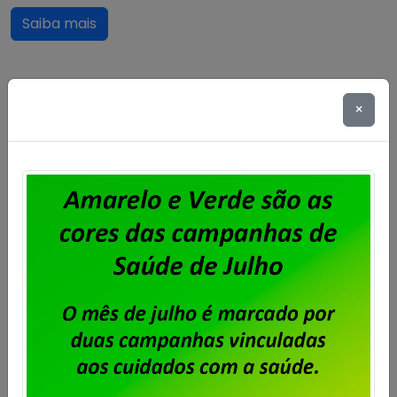
Saiba mais
×
Eleita a OLT da BBTS
Publicado por
Imprensa
em
06/11/2024
.
Foi eleita a Organização por Local de Trabalho dos