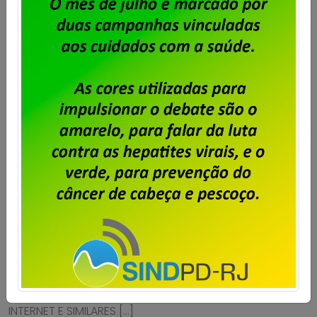
Serpro – assembleia para deliberar
greve por tempo indeterminado
Publicado por
Imprensa
em
14/10/2025
.
A diretoria do Sindpd-RJ realizará assembleia com os
trabalhadores e trabalhadoras doSerpro no dia 17 de
outubro, às 12 horas, para tratar das demissões
anunciadas pelaempresa. A assembleia será virtual e
o link para acesso à sala
é:https://us06web.zoom.us/j/89973392192?
pwd=JNhj5882Bwz5airSiOxs2CndOOgvWW.1Confira o
edital SINDICATO DOS TRABALHADORES EM EMPRESAS E
SERVIÇOSPÚBLICOS E PRIVADOS DE INFORMÁTICA E
INTERNET E SIMILARES […]