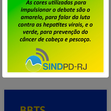
Publicado por
Imprensa
em
04/07/2024
.
A diretoria do Sindpd-RJ realizará, no dia 09 de julho
de 2024, às 14 horas em segunda e última chamada,
assembleia virtual com os trabalhadores e
trabalhadoras da BBTS no Rio de Janeiro, para
debate e deliberação sobre a pauta regional de
reivindicações para a Campanha Salarial 2024/2025,
além da eleição de delegados e delegadas […]
Saiba mais