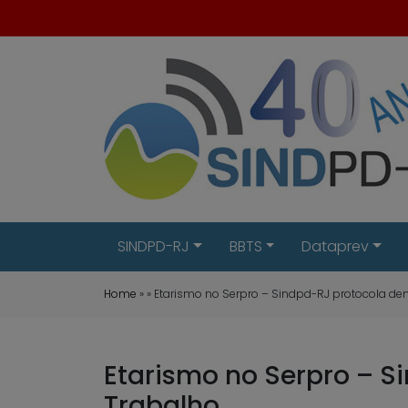
SINDPD-RJ
BBTS
Dataprev
Home
» » Etarismo no Serpro – Sindpd-RJ protocola den
Etarismo no Serpro – S
Trabalho