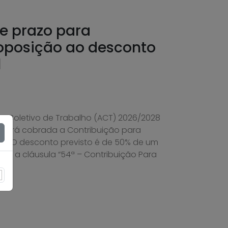
re prazo para
oposição ao desconto
l
 Coletivo de Trabalho (ACT) 2026/2028
l, será cobrada a Contribuição para
ia. O desconto previsto é de 50% de um
rme a cláusula “54ª – Contribuição Para