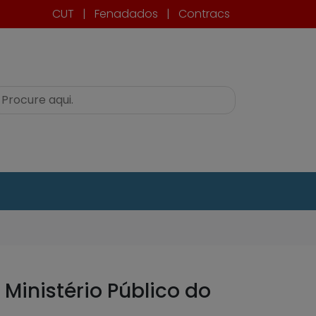
CUT
|
Fenadados
|
Contracs
Ministério Público do