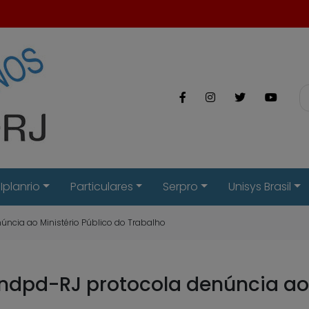
Iplanrio
Particulares
Serpro
Unisys Brasil
úncia ao Ministério Público do Trabalho
indpd-RJ protocola denúncia ao 