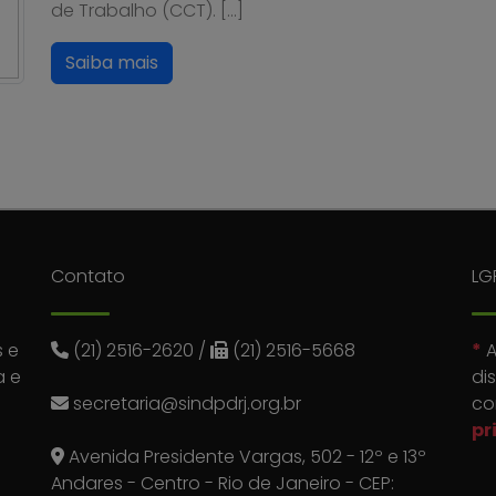
de Trabalho (CCT). […]
Saiba mais
Contato
LG
 e
(21) 2516-2620
/
(21) 2516-5668
*
A
a e
di
secretaria@sindpdrj.org.br
co
pr
Avenida Presidente Vargas, 502 - 12º e 13º
Andares - Centro - Rio de Janeiro - CEP: