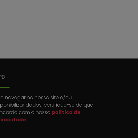
PD
o navegar no nosso site e/ou
sponibilizar dados, certifique-se de que
ncorda com a nossa
política de
ivacidade
.