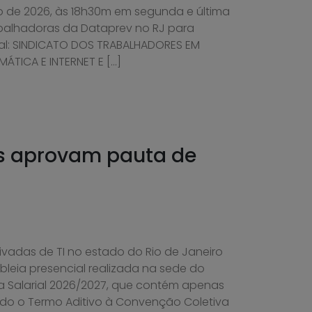
lho de 2026, às 18h30m em segunda e última
balhadoras da Dataprev no RJ para
ital: SINDICATO DOS TRABALHADORES EM
ÁTICA E INTERNET E […]
es aprovam pauta de
vadas de TI no estado do Rio de Janeiro
eia presencial realizada na sede do
a Salarial 2026/2027, que contém apenas
ado o Termo Aditivo à Convenção Coletiva