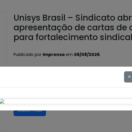
Unisys Brasil – Sindicato ab
apresentação de cartas de 
para fortalecimento sindica
Publicado por
Imprensa
em
06/08/2026
.
Após o encerramento da negociação do Acordo de
dos trabalhadores e trabalhadoras da Unisys Brasi
×
Custeio Sindical, conforme aprovado em assemble
único dia de salário vigente do trabalhador, confo
Custeio Sindical” […]
Saiba mais