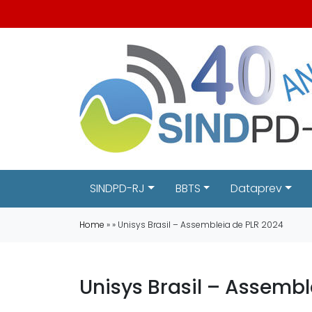
SINDPD-RJ
BBTS
Dataprev
Home
» » Unisys Brasil – Assembleia de PLR 2024
Unisys Brasil – Assembl