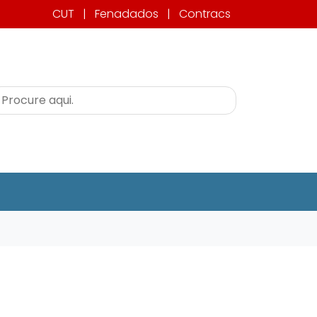
CUT
|
Fenadados
|
Contracs