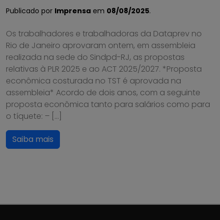
Publicado por
Imprensa
em
08/08/2025
.
Os trabalhadores e trabalhadoras da Dataprev no
Rio de Janeiro aprovaram ontem, em assembleia
realizada na sede do Sindpd-RJ, as propostas
relativas à PLR 2025 e ao ACT 2025/2027. *Proposta
econômica costurada no TST é aprovada na
assembleia* Acordo de dois anos, com a seguinte
proposta econômica tanto para salários como para
o tíquete: – […]
Saiba mais