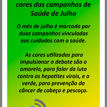
Dataprev – Sindpd-RJ abre prazo
para entrega de cartas de
oposição à contribuição para
custeio sindical sobre o ACT
2025/2027
Publicado por
Imprensa
em
29/08/2025
.
O Acordo Coletivo de Trabalho 2025/2027 da
Dataprev, prevê o desconto anual de percentual
acordado em assembleia para Custeio Sindical. No
caso do Sindpd-RJ, os trabalhadores aprovaram, em