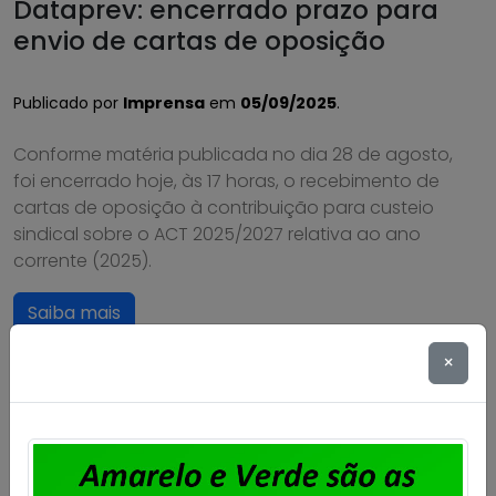
Dataprev: encerrado prazo para
envio de cartas de oposição
Publicado por
Imprensa
em
05/09/2025
.
Conforme matéria publicada no dia 28 de agosto,
foi encerrado hoje, às 17 horas, o recebimento de
cartas de oposição à contribuição para custeio
sindical sobre o ACT 2025/2027 relativa ao ano
corrente (2025).
Saiba mais
×