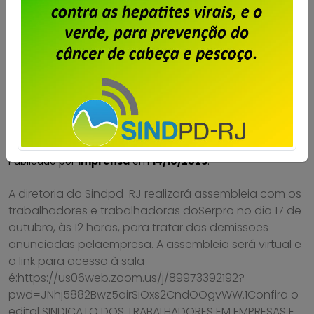
Serpro – assembleia para deliberar
greve por tempo indeterminado
Publicado por
Imprensa
em
14/10/2025
.
A diretoria do Sindpd-RJ realizará assembleia com os
trabalhadores e trabalhadoras doSerpro no dia 17 de
outubro, às 12 horas, para tratar das demissões
anunciadas pelaempresa. A assembleia será virtual e
o link para acesso à sala
é:https://us06web.zoom.us/j/89973392192?
pwd=JNhj5882Bwz5airSiOxs2CndOOgvWW.1Confira o
edital SINDICATO DOS TRABALHADORES EM EMPRESAS E