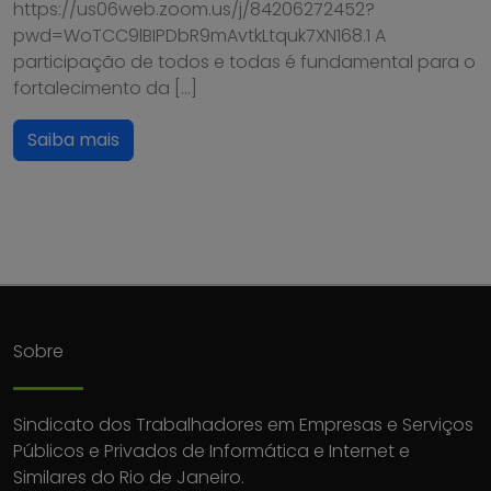
https://us06web.zoom.us/j/84206272452?
pwd=WoTCC9lBIPDbR9mAvtkLtquk7XN168.1 A
participação de todos e todas é fundamental para o
fortalecimento da […]
Saiba mais
Sobre
Sindicato dos Trabalhadores em Empresas e Serviços
Públicos e Privados de Informática e Internet e
Similares do Rio de Janeiro.