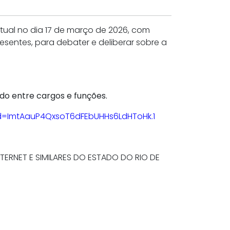
tual no dia 17 de março de 2026, com
sentes, para debater e deliberar sobre a
ado entre cargos e funções.
d=ImtAauP4QxsoT6dFEbUHHs6LdHToHk.1
TERNET E SIMILARES DO ESTADO DO RIO DE
6