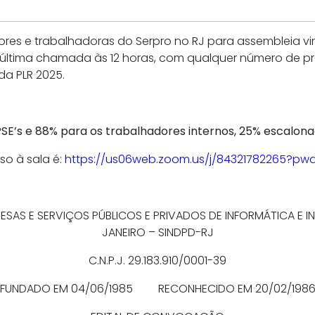
es e trabalhadoras do Serpro no RJ para assembleia vir
ltima chamada às 12 horas, com qualquer número de pre
da PLR 2025.
 PSE’s e 88% para os trabalhadores internos, 25% escalon
sso à sala é:
https://us06web.zoom.us/j/84321782265?pw
AS E SERVIÇOS PÚBLICOS E PRIVADOS DE INFORMÁTICA E IN
JANEIRO – SINDPD-RJ
C.N.P.J. 29.183.910/0001-39
FUNDADO EM 04/06/1985 RECONHECIDO EM 20/02/198