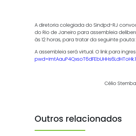
A diretoria colegiada do Sindpd-RJ convo
do Rio de Janeiro para assembleia delibe
às 12 horas, para tratar da seguinte pauta
A assembleia será virtual. O link para ingre
pwd=ImtAauP4QxsoT6dFEbUHHs6LdHToHk.1
Célio Stembac
Outros relacionados