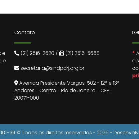
Contato
LG
 e
(21) 2516-2620
/
(21) 2516-5668
*
A
a e
di
secretaria@sindpdrj.org.br
co
pr
Avenida Presidente Vargas, 502 - 12º e 13º
Andares - Centro - Rio de Janeiro - CEP:
20071-000
0001-39
© Todos os direitos reservados - 2026 - Desenvol