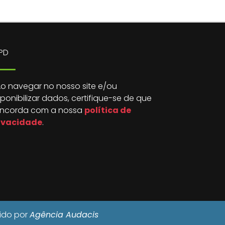
PD
o navegar no nosso site e/ou
sponibilizar dados, certifique-se de que
ncorda com a nossa
política de
ivacidade
.
vido por
Agência Audacis