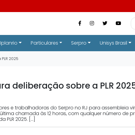
Iplanrio
Particulares
Serpro
Unisys Brasil
a PLR 2025
ra deliberação sobre a PLR 202
es e trabalhadoras do Serpro no RJ para assembleia vir
ltima chamada às 12 horas, com qualquer número de pre
a PLR 2025. […]