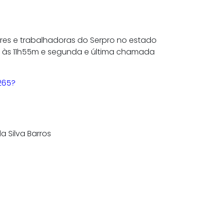
res e trabalhadoras do Serpro no estado
da às 11h55m e segunda e última chamada
265?
a Silva Barros