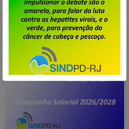
debateram e aprovaram ontem (23/07), em
assembleia presencial realizada na sede do
Sindicato, a pauta de reivindicações da Campanha
Salarial 2026/2027, que contém apenas cláusulas
econômicas, pois esse ano será negociado o Termo
Aditivo à Convenção Coletiva de Trabalho (CCT). […]
Saiba mais