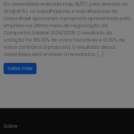
Em assembleia realizada hoje, 16/07, pela diretoria do
Sindpd-RJ, os trabalhadores e trabalhadoras da
Unisys Brasil aprovaram a proposta apresentada pela
empresa na última mesa de negociação da
Campanha Salarial 2026/2028. O resultado da
votação foi: 89,70% de votos favoráveis e 10,30% de
votos contrários à proposta. O resultado dessa
assembleia será enviado à Fenadados, […]
Saiba mais
Sobre