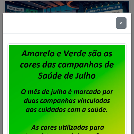
×
Particulares – Trabalhadores
aprovam pauta de reivindicações
2026/2027
Publicado por
Imprensa
em
24/07/2026
.
Os trabalhadores e trabalhadoras em empresas
privadas de TI no estado do Rio de Janeiro