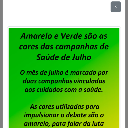
contendo a chave de identificação e a data prevista
×
para pagamento
14-Guia de seguro-desemprego
12-LIVRO OU FICHA DE REGISTRO
OBS.:
1 – O agendamento deve ser solicitado através
do Email
SINDPD-RJ (homologacao@sindpdrj.org.br)
.
Outros relacionados
Termo Aditivo Unisys