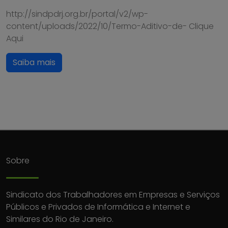
http://sindpdrj.org.br/portal/v2/wp-
content/uploads/2022/10/Termo-Aditivo-de- Clique
Aqui
Saiba mais
Sobre
Sindicato dos Trabalhadores em Empresas e Serviços
Públicos e Privados de Informática e Internet e
Similares do Rio de Janeiro.