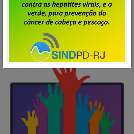
Publicado por
Imprensa
em
10/07/2025
.
Termo_Aditivo_ 2025-26_ Unisys
Saiba mais