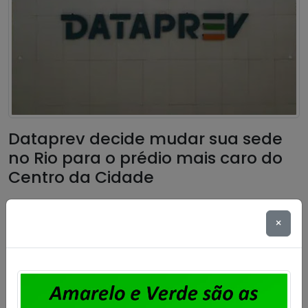
Dataprev decide mudar sua sede
no Rio para o prédio mais caro do
Centro da Cidade
Publicado por
Imprensa
em
23/06/2026
.
×
A decisão da direção da Dataprev de abandonar
sua sede própria, em Botafogo, para instalar a
empresa em um prédio alugado no Centro do Rio,
leva aos seus empregados e empregadas a angústia