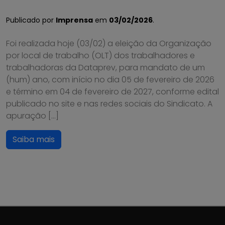
Publicado por
Imprensa
em
03/02/2026
.
Foi realizada hoje (03/02) a eleição da Organização
por local de trabalho (OLT) dos trabalhadores e
trabalhadoras da Dataprev, para mandato de um
(hum) ano, com início no dia 05 de fevereiro de 2026
e término em 04 de fevereiro de 2027, conforme edital
publicado no site e nas redes sociais do Sindicato. A
apuração […]
Saiba mais