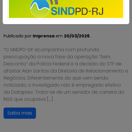
Operação Sem Desconto. Nota do
Sindpd-DF
Publicado por
Imprensa
em
20/03/2026
.
“O SINDPD-DF acompanha com profunda
preocupação a nova fase da operação “Sem
Desconto” da Polícia Federal e a decisão do STF de
afastar Alan Santos da Diretoria de Relacionamento e
Negócios. Diferentemente do que vem sendo
noticiado, o investigado não é empregado efetivo
da Dataprev. Trata-se de um servidor de carreira do
INSS que ocupava […]
Saiba mais