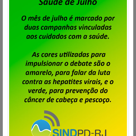
Saiba mais
Dataprev: encerrado prazo para
envio de cartas de oposição
Publicado por
Imprensa
em
05/09/2025
.