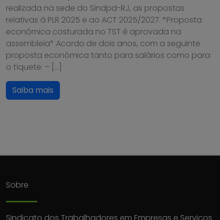
realizada na sede do Sindpd-RJ, as propostas
relativas à PLR 2025 e ao ACT 2025/2027. *Proposta
econômica costurada no TST é aprovada na
assembleia* Acordo de dois anos, com a seguinte
proposta econômica tanto para salários como para
o tíquete: – […]
Saiba mais
Sobre
Sindicato dos Trabalhadores em Empresas e Serviços