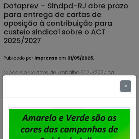
Dataprev – Sindpd-RJ abre prazo
para entrega de cartas de
oposição à contribuição para
custeio sindical sobre o ACT
2025/2027
Publicado por
Imprensa
em
01/05/2026
.
O Acordo Coletivo de Trabalho 2025/2027 da
Dataprev prevê o desconto de percentual acordado
×
em assembleia para Custeio Sindical. No exercício de
2026 está aprovada pelos trabalhadores e
trabalhadoras a reposição salarial e das demais
cláusulas econômicas pelo índice da inflação mais 1%
de ganho real. No caso do Sindpd-RJ, os
trabalhadores aprovaram, em assembleia […]