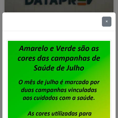
×
Dataprev decide mudar sua sede
no Rio para o prédio mais caro do
Centro da Cidade
Publicado por
Imprensa
em
23/06/2026
.
A decisão da direção da Dataprev de abandonar
sua sede própria, em Botafogo, para instalar a
empresa em um prédio alugado no Centro do Rio,
leva aos seus empregados e empregadas a angústia
de trabalhar num local extremamente perigoso. Não
há como considerar essa decisão da empresa