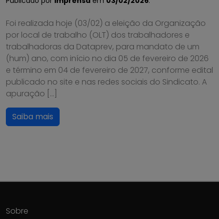
Publicado por
Imprensa
em
03/02/2026
.
Foi realizada hoje (03/02) a eleição da Organização
por local de trabalho (OLT) dos trabalhadores e
trabalhadoras da Dataprev, para mandato de um
(hum) ano, com início no dia 05 de fevereiro de 2026
e término em 04 de fevereiro de 2027, conforme edital
publicado no site e nas redes sociais do Sindicato. A
apuração […]
Saiba mais
Sobre