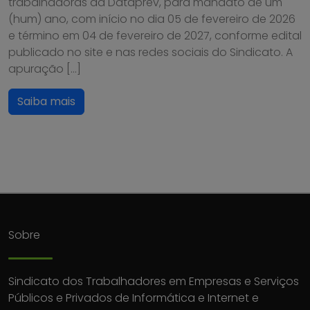
trabalhadoras da Dataprev, para mandato de um
(hum) ano, com início no dia 05 de fevereiro de 2026
e término em 04 de fevereiro de 2027, conforme edital
publicado no site e nas redes sociais do Sindicato. A
apuração […]
Saiba mais
Sobre
Sindicato dos Trabalhadores em Empresas e Serviços
Públicos e Privados de Informática e Internet e