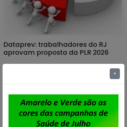
Dataprev: trabalhadores do RJ
aprovam proposta da PLR 2026
Publicado por
Imprensa
em
31/07/2026
.
×
Em assembleia realizada ontem, 30 de julho, na sede
do Sindpd-RJ, os trabalhadores e trabalhadoras da
Dataprev aprovaram a proposta de pagamento da
PLR 2026. Foi aprovada também a cobrança de 6%
de Contribuição para Custeio Sindical sobre a PLR
2026, com desconto limitado a 240,00 e direito a
oposição por parte daqueles que não […]