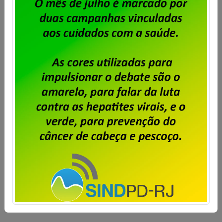
Trabalhadores do Proderj
reivindicam melhorias
Publicado por
Imprensa
em
03/02/2016
.
Em mobilização realizada hoje (03), na porta do
Centro de Tecnologia da Informação e
Comunicação do Estado do Rio de Janeiro (Proderj),
localizado à Rua da Ajuda, 05 -Centro, os
trabalhadores e trabalhadoras questionaram o
sucateamento do Proderj e a falta de interesse do
governo do Estado quanto ao futuro da autarquia.
Na mobilização “UM […]
Saiba mais