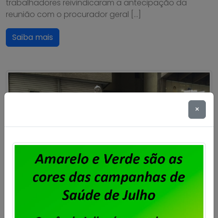
trabalhadores reivindicaram a antecipação da
reunião com o procurador geral […]
Saiba mais
×