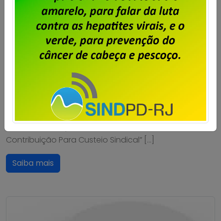
fortalecimento sindical
Publicado por
Imprensa
em
06/08/2026
.
Após o encerramento da negociação do Acordo de
Coletivo de Trabalho (ACT) 2026/2028 dos
trabalhadores e trabalhadoras da Unisys Brasil, será
cobrada a Contribuição para Custeio Sindical,
conforme aprovado em assembleia. O desconto
previsto é de 50% de um único dia de salário vigente
do trabalhador, conforme a cláusula “54ª –
Contribuição Para Custeio Sindical” […]
Saiba mais