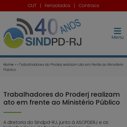
CUT
|
Fenadados
|
Contracs
Menu
Home
» » Trabalhadores do Proderj realizam ato em frente ao Ministério
Público
Trabalhadores do Proderj realizam
ato em frente ao Ministério Público
A diretoria do Sindpd-RJ, junto à ASCPDERJ e os