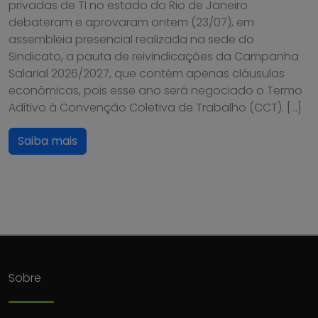
privadas de TI no estado do Rio de Janeiro
debateram e aprovaram ontem (23/07), em
assembleia presencial realizada na sede do
Sindicato, a pauta de reivindicações da Campanha
Salarial 2026/2027, que contém apenas cláusulas
econômicas, pois esse ano será negociado o Termo
Aditivo à Convenção Coletiva de Trabalho (CCT). […]
Saiba mais
Sobre