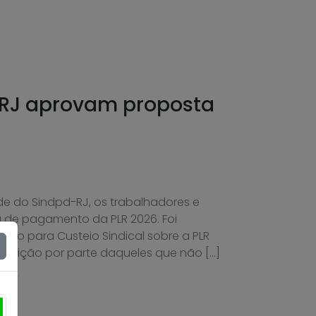
 RJ aprovam proposta
de do Sindpd-RJ, os trabalhadores e
 de pagamento da PLR 2026. Foi
o para Custeio Sindical sobre a PLR
oposição por parte daqueles que não […]