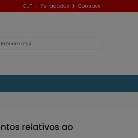
CUT
|
Fenadados
|
Contracs
ntos relativos ao