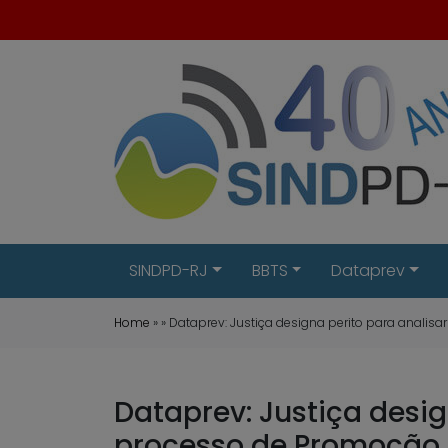
SINDPD-RJ
BBTS
Dataprev
Home
» » Dataprev: Justiça designa perito para anali
Dataprev: Justiça desi
processo de Promoção 