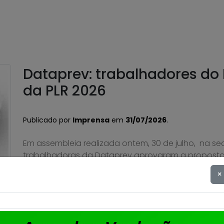
Dataprev: trabalhadores do
da PLR 2026
Publicado por
Imprensa
em
31/07/2026
.
Em assembleia realizada ontem, 30 de julho, na se
trabalhadoras da Dataprev aprovaram a proposta
aprovada também a cobrança de 6% de Contribuiçã
×
2026, com desconto limitado a 240,00 e direito a 
Saiba mais