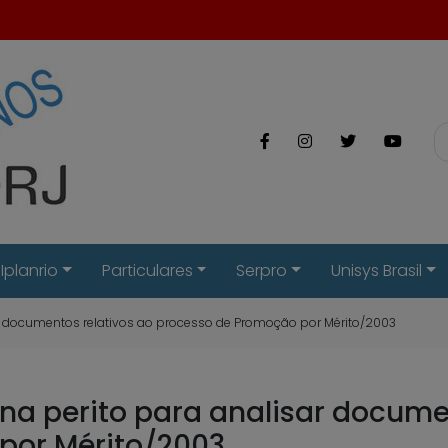
Iplanrio
Particulares
Serpro
Unisys Brasil
sar documentos relativos ao processo de Promoção por Mérito/2003
gna perito para analisar docume
por Mérito/2003