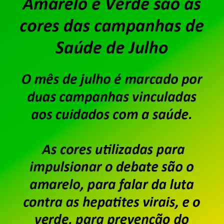
Dataprev decide mudar sua 
prédio mais caro do Centro
Publicado por
Imprensa
em
23/06/2026
.
A decisão da direção da Dataprev de abandonar s
instalar a empresa em um prédio alugado no Centr
empregadas a angústia de trabalhar num local e
considerar essa decisão da empresa apenas pelo 
financeira, […]
Saiba mais
Operação Sem Desconto. No