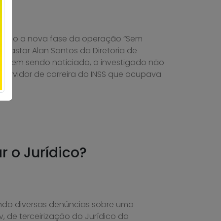
ção a nova fase da operação “Sem
 afastar Alan Santos da Diretoria de
e vem sendo noticiado, o investigado não
servidor de carreira do INSS que ocupava
r o Jurídico?
ndo diversas denúncias sobre uma
v, de terceirização do Jurídico da