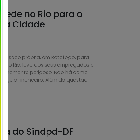
sede no Rio para o
 da Cidade
ua sede própria, em Botafogo, para
o do Rio, leva aos seus empregados e
xtremamente perigoso. Não há como
ângulo financeiro. Além da questão
ta do Sindpd-DF