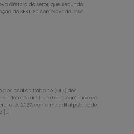
a diretora do setor, que, segundo
ntação da SEST. Se comprovada essa
o por local de trabalho (OLT) dos
 mandato de um (hum) ano, com início no
ereiro de 2027, conforme edital publicado
o […]