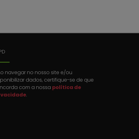
PD
o navegar no nosso site e/ou
sponibilizar dados, certifique-se de que
ncorda com a nossa
política de
ivacidade
.