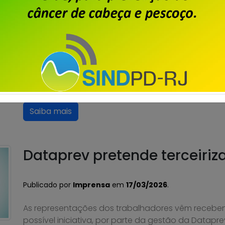
Publicado por
Imprensa
em
20/03/2026
.
“O SINDPD-DF acompanha com profunda preocupa
Desconto” da Polícia Federal e a decisão do STF de
Relacionamento e Negócios. Diferentemente do qu
é empregado efetivo da Dataprev. Trata-se de um 
[…]
Saiba mais
Dataprev pretende terceiriza
Publicado por
Imprensa
em
17/03/2026
.
As representações dos trabalhadores vêm recebe
possível iniciativa, por parte da gestão da Datapre