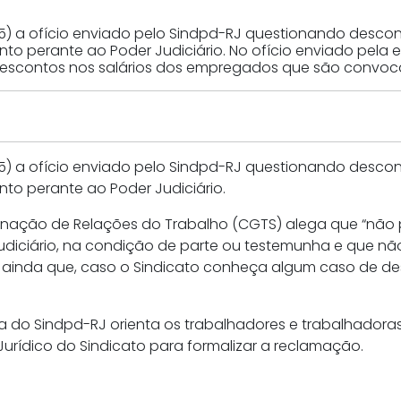
25) a ofício enviado pelo Sindpd-RJ questionando desco
to perante ao Poder Judiciário. No ofício enviado pel
escontos nos salários dos empregados que são convocad
25) a ofício enviado pelo Sindpd-RJ questionando desco
to perante ao Poder Judiciário.
enação de Relações do Trabalho (CGTS) alega que “não p
ciário, na condição de parte ou testemunha e que não 
ma ainda que, caso o Sindicato conheça algum caso de d
ria do Sindpd-RJ orienta os trabalhadores e trabalhador
rídico do Sindicato para formalizar a reclamação.