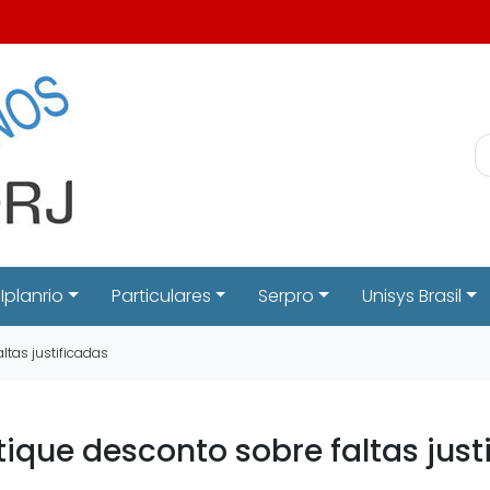
Iplanrio
Particulares
Serpro
Unisys Brasil
ltas justificadas
ique desconto sobre faltas just