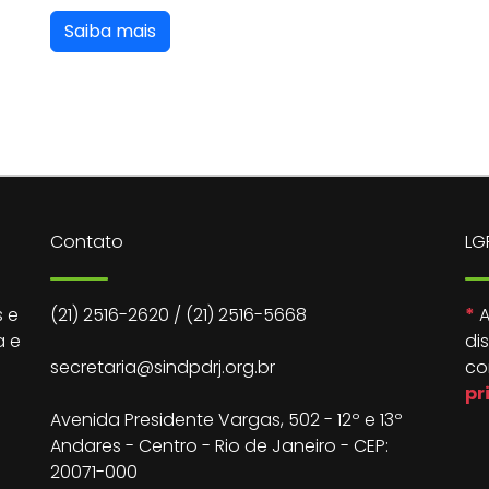
Saiba mais
Contato
LG
 e
(21) 2516-2620
/
(21) 2516-5668
*
A
a e
di
secretaria@sindpdrj.org.br
co
pr
Avenida Presidente Vargas, 502 - 12º e 13º
Andares - Centro - Rio de Janeiro - CEP:
20071-000