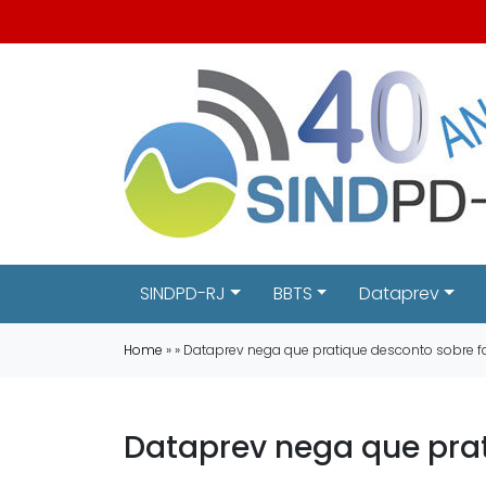
SINDPD-RJ
BBTS
Dataprev
Home
» » Dataprev nega que pratique desconto sobre fa
Dataprev nega que prat