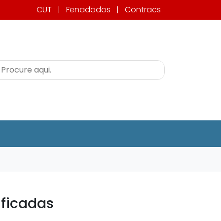
CUT
|
Fenadados
|
Contracs
ificadas