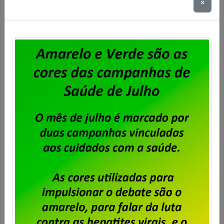
×
Eleita a OLT da BBTS
Publicado por
Imprensa
em
06/11/2024
.
Foi eleita a Organização por Local de Trabalho dos
trabalhadores e trabalhadoras da BBTS. A votação
ocorreu nos dias 4 e 5 de novembro, conforme edital
publicado no site do Sindicato. A chapa Força e
União foi eleita com 94% dos votos para mandato de
dois (dois) anos, com início no dia 12 de novembro […]
Saiba mais