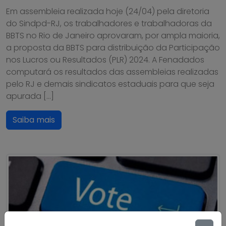
Em assembleia realizada hoje (24/04) pela diretoria
do Sindpd-RJ, os trabalhadores e trabalhadoras da
BBTS no Rio de Janeiro aprovaram, por ampla maioria,
a proposta da BBTS para distribuição da Participação
nos Lucros ou Resultados (PLR) 2024. A Fenadados
computará os resultados das assembleias realizadas
pelo RJ e demais sindicatos estaduais para que seja
apurada […]
Saiba mais