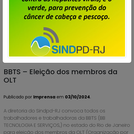
BBTS – Eleição dos membros da
OLT
Publicado por
Imprensa
em
03/10/2024
.
A diretoria do Sindpd-RJ convoca todos os
trabalhadores e trabalhadoras da BBTS (BB
TECNOLOGIA E SERVIÇOS,) no estado do Rio de Janeiro
para eleição dos membros da OLT (Organização por